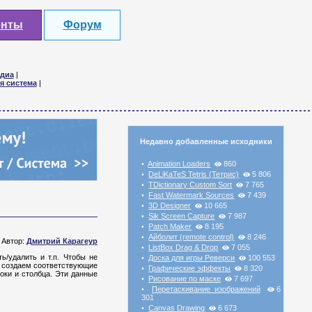
енты
Форум
диа
|
я система
|
Недавно добавленные исходники
Animation Loaders
860
•
DeLiKaTeS Tetris (Тетрис)
5 806
•
TDictionary Custom Sort
7 765
•
Fast Watermark Sources
7 439
•
3D Designer
10 665
•
Sik Screen Capture
7 987
•
Patch Maker
8 195
•
Айболит (remote control)
8 246
•
Автор:
Дмитрий Карагеур
ListBox Drag & Drop
7 055
•
ь/удалить и т.п. Чтобы не
Доска для игры Реверси
100 553
•
и создаем соответствующие
Графические эффекты
8 320
•
оки и столбца. Эти данные
Рисование по маске
7 697
•
Перетаскивание изображений
6
•
301
Canvas Drawing
6 673
•