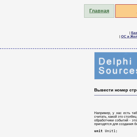
Главная
|
Ба
|
ОС и Жел
Вывести номер стро
Например, у нас есть таб
считать, какой это столб
обработчики событий - эт
пригодятся для создания 
unit
 Unit1;
