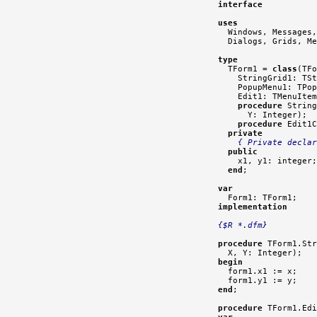
interface
uses

  Windows, Messages
  Dialogs, Grids, Me
type

  TForm1 = 
class
(TFo
    StringGrid1: TSt
    PopupMenu1: TPop
    Edit1: TMenuItem
procedure
 String
      Y: Integer);

procedure
 Edit1C
private
{ Private declar
public
    x1, y1: integer;

end
;

var
implementation
{$R *.dfm}
procedure
 TForm1.Str
begin

  form1.x1 := x;

end
;

procedure