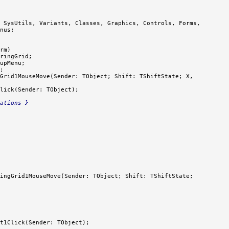
, SysUtils, Variants, Classes, Graphics, Controls, Forms,

nus;

rm)

ringGrid;

upMenu;

;

Grid1MouseMove(Sender: TObject; Shift: TShiftState; X,

lick(Sender: TObject);

ations }
ingGrid1MouseMove(Sender: TObject; Shift: TShiftState;
