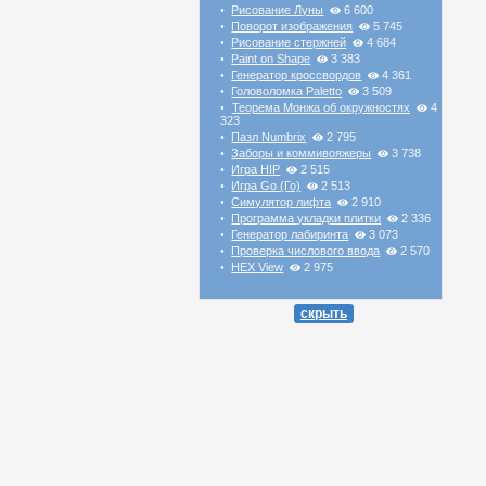
Рисование Луны
6 600
•
Поворот изображения
5 745
•
Рисование стержней
4 684
•
Paint on Shape
3 383
•
Генератор кроссвордов
4 361
•
Головоломка Paletto
3 509
•
Теорема Монжа об окружностях
4
•
323
Пазл Numbrix
2 795
•
Заборы и коммивояжеры
3 738
•
Игра HIP
2 515
•
Игра Go (Го)
2 513
•
Симулятор лифта
2 910
•
Программа укладки плитки
2 336
•
Генератор лабиринта
3 073
•
Проверка числового ввода
2 570
•
HEX View
2 975
•
скрыть