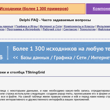
Исходники (более 1 300 примеров)
Компон
Delphi FAQ - Часто задаваемые вопросы
зы данных
|
Графика и Игры
|
Интернет и Сети
|
Компоненты и Классы
|
Мультиме
езо
|
Программа и Интерфейс
|
Рабочий стол
|
Синтаксис
|
Технологии
|
Файлова
ки и столбца TStringGrid
лица с некоторыми данными, и нам необходимо какую-либо запись отредактироват
ец или строка используем следующее: создаем popup menu, прописываем его в форме 
о все в файле. На самой таблице жмем правым кликом и edit и перед нами номер стр
более интерактивного и дружественного интерфейса ваших приложений.