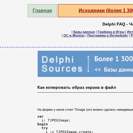
Главная
Исходники (более 1 3
Delphi FAQ - 
|
Базы данных
|
Графика и Игры
|
Инт
|
ОС и Железо
|
Программа и Интерфейс
|
Р
Как копировать образ экрана в файл
На форме у меня стоит TImage (его можно сделать невидимы
var
begin
try
    i := TJPEGImage.create;
