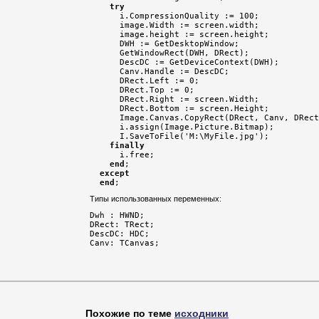
try
      i.CompressionQuality := 100;

      image.Width := screen.width;

      image.height := screen.height;

      DWH := GetDesktopWindow;

      GetWindowRect(DWH, DRect);

      DescDC := GetDeviceContext(DWH);

      Canv.Handle := DescDC;

      DRect.Left := 0;

      DRect.Top := 0;

      DRect.Right := screen.Width;

      DRect.Bottom := screen.Height;

      Image.Canvas.CopyRect(DRect, Canv, DRect
      i.assign(Image.Picture.Bitmap);

      I.SaveToFile('M:\MyFile.jpg');

finally
      i.free;

end
;

except
end
;
Типы использованных переменных:
Dwh : HWND; 

DRect: TRect; 

DescDC: HDC; 

Похожие по теме
исходники