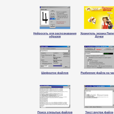
Нейросеть для распознавания
Хранитель экрана Пап
образов
Дочки
Шифратор файлов
Разбиение файла на ча
Поиск открытых файлов
Текст внутри файла