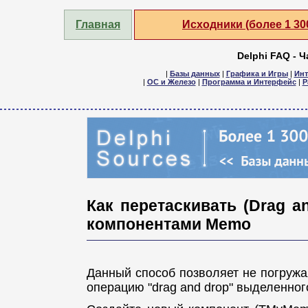
Главная
Исходники (более 1 3
Delphi FAQ - 
|
Базы данных
|
Графика и Игры
|
Инт
|
ОС и Железо
|
Программа и Интерфейс
|
Р
Как перетаскивать (Drag 
компонентами Memo
Данный способ позволяет не погружа
операцию "drag and drop" выделенного