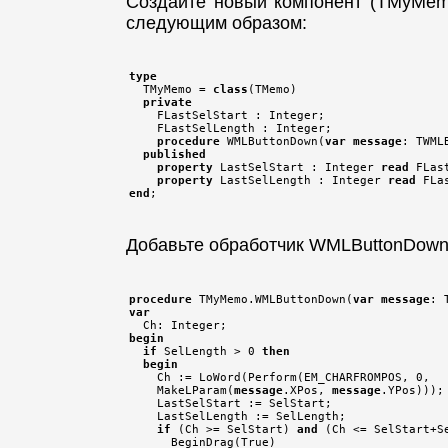
Создайте новый компонент (TMyMemo
следующим образом:
type

  TMyMemo = 
class
(TMemo)

private
    FLastSelStart : Integer;

    FLastSelLength : Integer;

procedure
 WMLButtonDown(
var
message
: TWML
published
property
 LastSelStart : Integer 
read
 FLas
property
 LastSelLength : Integer 
read
 FLa
end
Добавьте обработчик WMLButtonDown
procedure
 TMyMemo.WMLButtonDown(
var
message
var
begin
if
 SelLength > 0 
then
begin
    Ch := LoWord(Perform(EM_CHARFROMPOS, 0,

    MakeLParam(
message
.XPos, 
message
.YPos)));

    LastSelStart := SelStart;

    LastSelLength := SelLength;

if
 (Ch >= SelStart) 
and
 (Ch <= SelStart+S
      BeginDrag(True)
