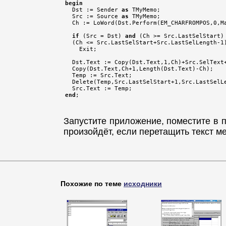
begin

  Dst := Sender 
as
 TMyMemo;

  Src := Source 
as
 TMyMemo;

  Ch := LoWord(Dst.Perform(EM_CHARFROMPOS,0,Ma
if
 (Src = Dst) 
and
 (Ch >= Src.LastSelStart)
  (Ch <= Src.LastSelStart+Src.LastSelLength-1
    Exit;

  Dst.Text := Copy(Dst.Text,1,Ch)+Src.SelText+
  Copy(Dst.Text,Ch+1,Length(Dst.Text)-Ch);

  Temp := Src.Text;

  Delete(Temp,Src.LastSelStart+1,Src.LastSelLe
end
Запустите приложение, поместите в п
произойдёт, если перетащить текст м
Похожие по теме
исходники