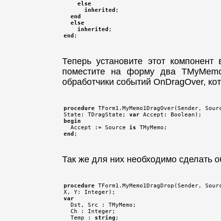
else
inherited
;

end
else
inherited
end
Теперь установите этот компонент 
поместите на форму два TMyMemo
обработчики событий OnDragOver, к
procedure
 TForm1.MyMemo1DragOver(Sender, Sourc
State: TDragState; 
var
begin

  Accept := Source 
is
end
Так же для них необходимо сделать 
procedure
 TForm1.MyMemo1DragDrop(Sender, Sourc
var

  Dst, Src : TMyMemo;

  Ch : Integer;

  Temp : 
string