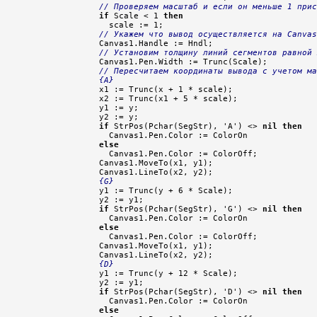
// Проверяем масштаб и если он меньше 1 прис
if
 Scale < 1 
then
    scale := 1;

// Укажем что вывод осуществляется на Canvas
  Canvas1.Handle := Hndl;

// Установим толщину линий сегментов равной 
  Canvas1.Pen.Width := Trunc(Scale);

// Пересчитаем координаты вывода с учетом м
{A}
  x1 := Trunc(x + 1 * scale);

  x2 := Trunc(x1 + 5 * scale);

  y1 := y;

  y2 := y;

if
 StrPos(Pchar(SegStr), 'A') <> 
nil
then
    Canvas1.Pen.Color := ColorOn

else
    Canvas1.Pen.Color := ColorOff;

  Canvas1.MoveTo(x1, y1);

  Canvas1.LineTo(x2, y2);

{G}
  y1 := Trunc(y + 6 * Scale);

  y2 := y1;

if
 StrPos(Pchar(SegStr), 'G') <> 
nil
then
    Canvas1.Pen.Color := ColorOn

else
    Canvas1.Pen.Color := ColorOff;

  Canvas1.MoveTo(x1, y1);

  Canvas1.LineTo(x2, y2);

{D}
  y1 := Trunc(y + 12 * Scale);

  y2 := y1;

if
 StrPos(Pchar(SegStr), 'D') <> 
nil
then
    Canvas1.Pen.Color := ColorOn

else