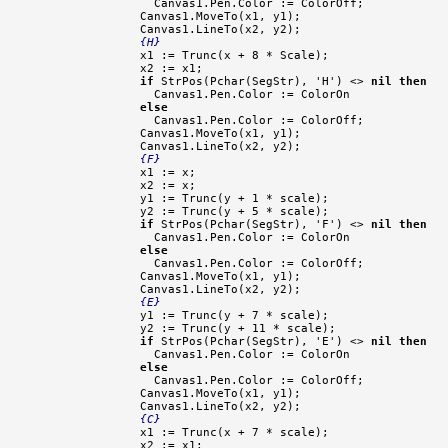
    Canvas1.Pen.Color := ColorOff;

  Canvas1.MoveTo(x1, y1);

  Canvas1.LineTo(x2, y2);

{H}
  x1 := Trunc(x + 8 * Scale);

  x2 := x1;

if
 StrPos(Pchar(SegStr), 'H') <> 
nil
then
    Canvas1.Pen.Color := ColorOn

else
    Canvas1.Pen.Color := ColorOff;

  Canvas1.MoveTo(x1, y1);

  Canvas1.LineTo(x2, y2);

{F}
  x1 := x;

  x2 := x;

  y1 := Trunc(y + 1 * scale);

  y2 := Trunc(y + 5 * scale);

if
 StrPos(Pchar(SegStr), 'F') <> 
nil
then
    Canvas1.Pen.Color := ColorOn

else
    Canvas1.Pen.Color := ColorOff;

  Canvas1.MoveTo(x1, y1);

  Canvas1.LineTo(x2, y2);

{E}
  y1 := Trunc(y + 7 * scale);

  y2 := Trunc(y + 11 * scale);

if
 StrPos(Pchar(SegStr), 'E') <> 
nil
then
    Canvas1.Pen.Color := ColorOn

else
    Canvas1.Pen.Color := ColorOff;

  Canvas1.MoveTo(x1, y1);

  Canvas1.LineTo(x2, y2);

{C}
  x1 := Trunc(x + 7 * scale);

  x2 := x1;
