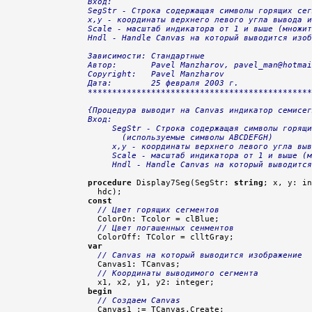
Вход:

SegStr - Строка содержащая символы горящих сег
x,y - координаты верхнего левого угла вывода и
Scale - масштаб индикатора от 1 и выше (множит
Hndl - Handle Canvas на который выводится изоб
Зависимости: Стандартные

Автор:       Pavel Manzharov, pavel_man@hotmai
Copyright:   Pavel Manzharov

Дата:        25 февраля 2003 г.

**********************************************
{Процедура выводит на Canvas индикатор семисег
Вход:

     SegStr - Строка содержащая символы горящи
       (используемые символы ABCDEFGH)

     x,y - координаты верхнего левого угла выв
     Scale - масштаб индикатора от 1 и выше (м
     Hndl - Handle Canvas на который выводится
procedure
 Display7Seg(SegStr: 
string
; x, y: in
const
// Цвет горящих сегментов
  ColorOn: Tcolor = clBlue;

// Цвет погашенных сенментов
var
// Canvas на который выводится изображение
  Canvas1: TCanvas;

// Координаты выводимого сегмента
begin
// Создаем Canvas
  Canvas1 := TCanvas.Create;
