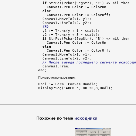
if
 StrPos(Pchar(SegStr), 'C') <> 
nil
then
    Canvas1.Pen.Color := ColorOn

else
    Canvas1.Pen.Color := ColorOff;

  Canvas1.MoveTo(x1, y1);

  Canvas1.LineTo(x2, y2);

{B}
  y1 := Trunc(y + 1 * scale);

  y2 := Trunc(y + 5 * scale);

if
 StrPos(Pchar(SegStr), 'B') <> 
nil
then
    Canvas1.Pen.Color := ColorOn

else
    Canvas1.Pen.Color := ColorOff;

  Canvas1.MoveTo(x1, y1);

  Canvas1.LineTo(x2, y2);

// После вывода последнего сегмента освободи
end
;
Пример использования:
Hndl := Form1.Canvas.Handle;

Похожие по теме
исходники