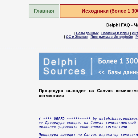
Главная
Исходники (более 1 3
Delphi FAQ - 
|
Базы данных
|
Графика и Игры
|
Инт
|
ОС и Железо
|
Программа и Интерфейс
|
Р
Процедура выводит на Canvas семисегме
сегментами
{ **** UBPFD *********** by delphibase.endimus
>> Процедура выводит на Canvas семисегментный 
позволяя управлять включенными сегментами

Процедура выводит на Canvas индикатор семисегм