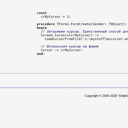
const

  crMyCursor = 1;

procedure
begin
// Загружаем курсор. Единственный способ дл
  Screen.Cursors[crMyCursor] :=

    LoadCursorFromFile('c:\mystuff\mycursor.an
// Используем курсор на форме
end
Copyright © 2004-2026 "Delph