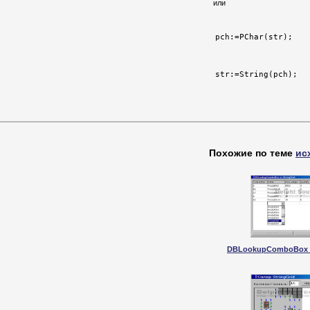
или
str:=String(pch);
Похожие по теме
ис
DBLookupComboBox in