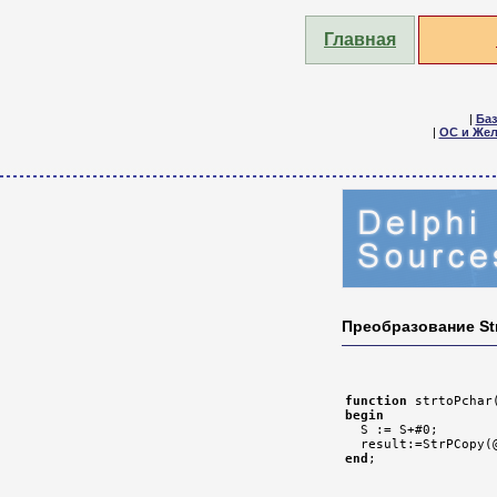
Главная
|
Ба
|
ОС и Жел
Преобразование Str
function
 strtoPchar
begin

  S := S+#0;

end