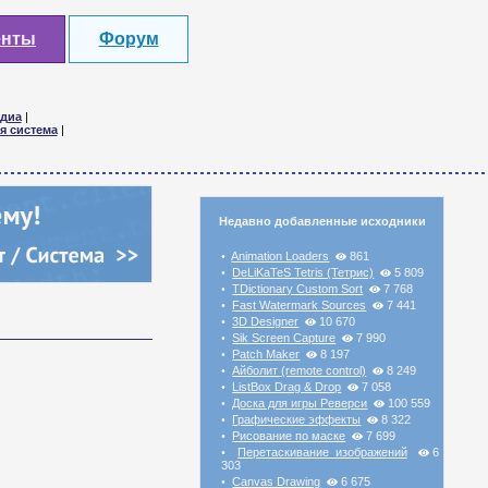
енты
Форум
диа
|
я система
|
Недавно добавленные исходники
Animation Loaders
861
•
DeLiKaTeS Tetris (Тетрис)
5 809
•
TDictionary Custom Sort
7 768
•
Fast Watermark Sources
7 441
•
3D Designer
10 670
•
Sik Screen Capture
7 990
•
Patch Maker
8 197
•
Айболит (remote control)
8 249
•
ListBox Drag & Drop
7 058
•
Доска для игры Реверси
100 559
•
Графические эффекты
8 322
•
Рисование по маске
7 699
•
Перетаскивание изображений
6
•
303
Canvas Drawing
6 675
•