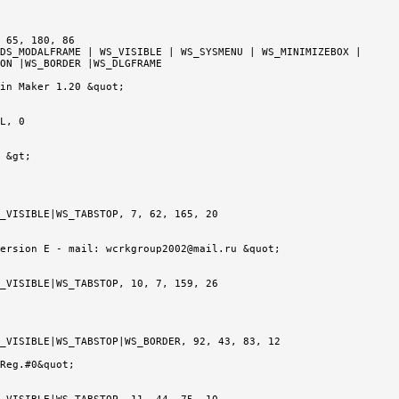
 65, 180, 86

DS_MODALFRAME | WS_VISIBLE | WS_SYSMENU | WS_MINIMIZEBOX |

ON |WS_BORDER |WS_DLGFRAME

in Maker 1.20 &quot;

 &gt;

_VISIBLE|WS_TABSTOP, 7, 62, 165, 20

ersion E - mail: wcrkgroup2002@mail.ru &quot;

_VISIBLE|WS_TABSTOP, 10, 7, 159, 26

_VISIBLE|WS_TABSTOP|WS_BORDER, 92, 43, 83, 12

Reg.#0&quot;
