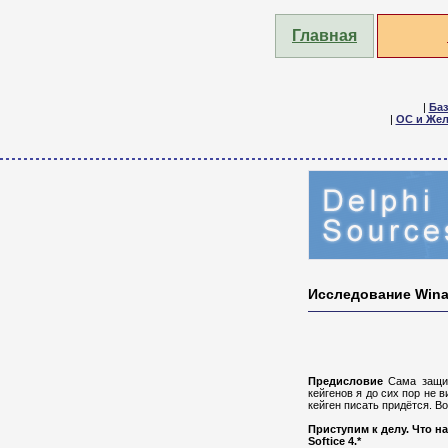
Главная
|
Ба
|
ОС и Жел
Исследование Wina
Предисловие
Сама защит
кейгенов я до сих пор не 
кейген писать придётся. 
Приступим к делу.
Что н
Softice 4.*