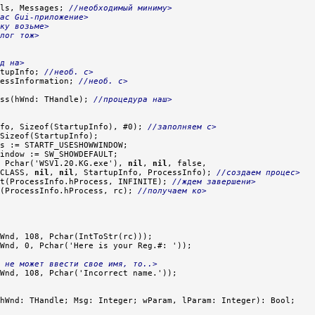
ls, Messages; 
//необходимый миниму>
ас Gui-приложение>
ку возьме>
лог тож>
д на>
tupInfo; 
//необ. с>
essInformation; 
//необ. с>
ss(hWnd: THandle); 
//процедура наш>
fo, Sizeof(StartupInfo), #0); 
//заполняем с>
Sizeof(StartupInfo);

s := STARTF_USESHOWWINDOW;

indow := SW_SHOWDEFAULT;

 Pchar('WSV1.20.KG.exe'), 
nil
, 
nil
, false,

CLASS, 
nil
, 
nil
, StartupInfo, ProcessInfo); 
//создаем процес>
t(ProcessInfo.hProcess, INFINITE); 
//ждем завершени>
(ProcessInfo.hProcess, rc); 
//получаем ко>
Wnd, 108, Pchar(IntToStr(rc)));

Wnd, 0, Pchar('Here is your Reg.#: '));

о не может ввести свое имя, то..>
hWnd: THandle; Msg: Integer; wParam, lParam: Integer): Bool;
