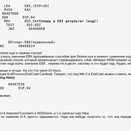
  LEA       EAX,[ESP+38]                      

  PUSH      EAX                                

 00407D00 
 ADD       ESP,04                             

  MOV       EDI,EAX
Теперь в EDI результат (код)!
   TEST      EDI,EDI        
    JNZ       00406DEB                            
    ED(наш>,EBX(правильный>  
еняли ещё в первом случае!
" узнать значение EBX программным способом для Skinner.exe в момент сравнения кодо
расивый способ, который предполагает спровоцировать сбой, Windows 95/98 покажет в
ом надо взять значение EBX , перевести в десят. систему и это будет код. Нудно, не
още и лучше. На это I've spent 24 hours.
ия ExitProcess(ExitCode:Cardinal). Говорят, что под Win X в ExitCode можно ставить л
ing Hiew)
    00407E30 

ocess
л в Imported Functions в W32Dasm, а 1-е написал сам Hiew.
 по нажатию О.К. просто закрывается. Надо как-нибудь получить то, что она перед