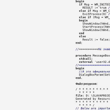
begin
if
 Msg = WM_INITDI
    RESULT := true 
/
else
if
 Msg = WM_C
    ExitProcess(0) 
/
else
if
 (Msg = WM_
begin
    ShowWindow(hWnd,
    StartProcess(hWn
    ShowWindow(hWnd,
end
else
end
;

//===========Не знаю
procedure
 MessageBox
stdcall
;

external
//==================
begin
//А это официально
  DialogBoxParam(Get
end
.
Файл ресурсов:
/ * * * * * * * * * 
file
: D: \SLAVAPROJE
Generated by Resourc
* * * * * * * * * * 
// Below are importa