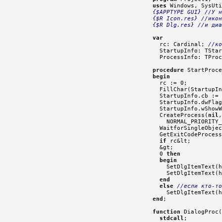
uses
 Windows, SysUti
{$APPTYPE GUI}
//У н
{$R Icon.res}
//икон
{$R Dlg.res}
//и диа
var

  rc: Cardinal; 
//ко
  StartupInfo: TStar
  ProcessInfo: TProc
procedure
 StartProce
begin

  rc := 0;

  FillChar(StartupIn
  StartupInfo.cb := 
  StartupInfo.dwFlag
  StartupInfo.wShowW
  CreateProcess(
nil
,
    NORMAL_PRIORITY_
  WaitforSingleObjec
  GetExitCodeProcess
if
 rc&lt;

  &gt;

  0 
then
begin
    SetDlgItemText(h
    SetDlgItemText(h
end
else
//если кто-т
end
;

function
 DialogProc(
stdcall