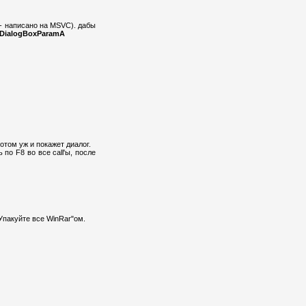
 - написано на MSVC). дабы
DialogBoxParamA
потом уж и покажет диалог.
по F8 во все call'ы, после
Упакуйте все WinRar"ом.