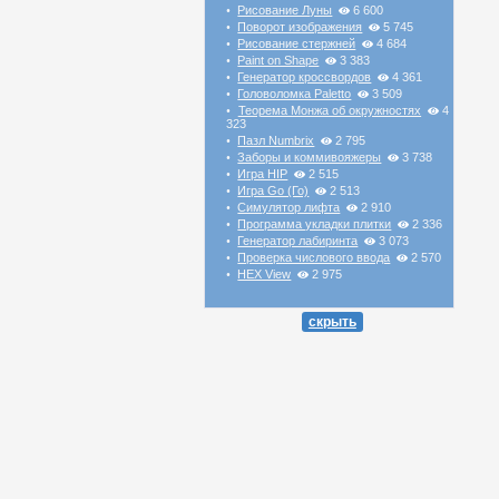
Рисование Луны
6 600
•
Поворот изображения
5 745
•
Рисование стержней
4 684
•
Paint on Shape
3 383
•
Генератор кроссвордов
4 361
•
Головоломка Paletto
3 509
•
Теорема Монжа об окружностях
4
•
323
Пазл Numbrix
2 795
•
Заборы и коммивояжеры
3 738
•
Игра HIP
2 515
•
Игра Go (Го)
2 513
•
Симулятор лифта
2 910
•
Программа укладки плитки
2 336
•
Генератор лабиринта
3 073
•
Проверка числового ввода
2 570
•
HEX View
2 975
•
скрыть