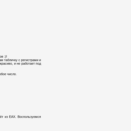
в :)!
ам табличку с регистрами и
красиво, и не работает под
юбое число.
аёт из EAX. Воспользуемся