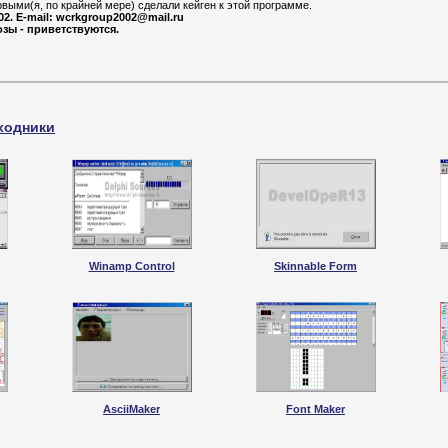
выми(я, по крайней мере) сделали кейген к этой программе.
/02. E-mail: wcrkgroup2002@mail.ru
зы - приветствуются.
ходники
Winamp Control
Skinnable Form
AsciiMaker
Font Maker