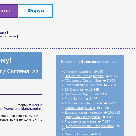
енты
Форум
диа
|
я система
|
Недавно добавленные исходники
Animation Loaders
860
•
DeLiKaTeS Tetris (Тетрис)
5 806
•
TDictionary Custom Sort
7 765
•
Fast Watermark Sources
7 439
•
3D Designer
10 665
•
Sik Screen Capture
7 987
•
Patch Maker
8 195
•
Айболит (remote control)
8 247
•
Оформил:
DeeCo
ListBox Drag & Drop
7 056
•
tp://www.cracklab.narod.ru
Доска для игры Реверси
100 553
•
кода для своего имени, а
Графические эффекты
8 320
•
збираться в не хочется. Но
Рисование по маске
7 697
•
Перетаскивание изображений
6
•
301
Canvas Drawing
6 673
•