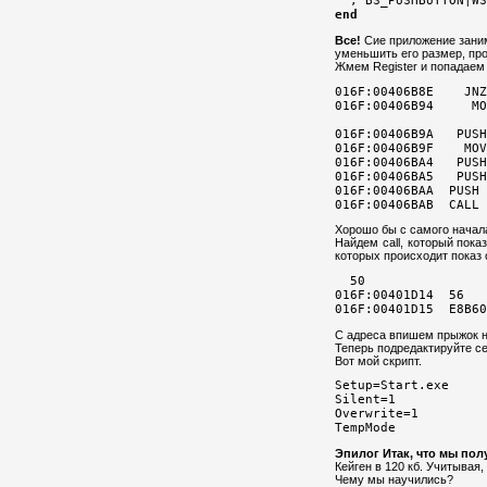
end
Все!
Сие приложение занима
уменьшить его размер, пр
Жмем Register и попадаем 
016F:00406B8E    JNZ
016F:00406B9A   PUSH
016F:00406B9F    MOV
016F:00406BA4   PUSH
016F:00406BA5   PUSH
016F:00406BAA  PUSH 
Хорошо бы с самого начал
Найдем call, который пока
которых происходит показ о
  50                
016F:00401D14  56   
С адреса
впишем прыжок 
Теперь подредактируйте се
Вот мой скрипт.
Setup=Start.exe 
Silent=1

Overwrite=1

Эпилог
Итак, что мы по
Кейген в 120 кб. Учитывая,
Чему мы научились?