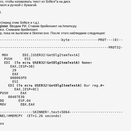
го, чтобы копировать текст из Softice"а на диск.
asm и ручкой с бумагой.
).
перед этим Softice и т.д.).
ister
. Вводим РИ. Ставим брейкпоинт на hmemcpy.
ice. Снимаем брейкпоинт.
р, пока не вылезем в Skinner.exe. После этого наблюдаем следующее:
------------------------------byte--------------PROT---(0)--

-----------------------------------------------------PROT32-

 MOV       EDI,[USER32!GetDlgItemTextA]       

  PUSH      ESI                                

  EDI  
(То есть USER32!GetDlgItemTextA)
 Name>      

     EAX,[ESP+38]                       

      29                                 

      EAX                                

     000003FD                           

      ESI                                

    EDI 
(То есть USER32!GetDlgItemTextA)
 Our reg.#>  

       EAX,[ESP+0C]                       

PUSH      EAX                                

    00407E30  
DD       ESP,04                            

MOV       EBX,EAX          
----------------SKINNER!.text+5D64--------------------------

NEL!HMEMCPY  (ET=1.26 seconds)                              

                                                            
