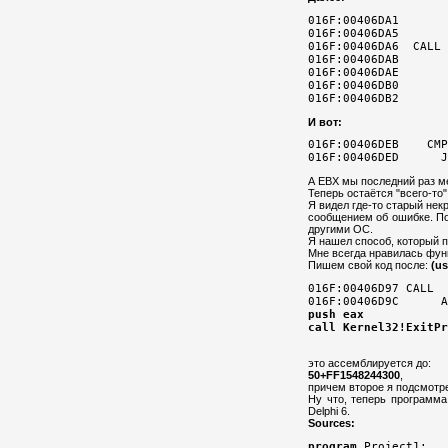
016F:00406DA1       
016F:00406DA5       
016F:00406DA6  CALL 
016F:00406DAB       
016F:00406DAE       
016F:00406DB0       
016F:00406DB2       
И вот:
016F:00406DEB    CMP
А EBX мы последний раз м
Теперь остаётся "всего-то
Я видел где-то старый нек
сообщением об ошибке. Пот
другими ОС.
Я нашел способ, который пр
Мне всегда нравилась функц
Пишем свой код после:
(us
016F:00406D97 CALL  
push eax

call Kernel32!ExitPr
это ассемблируется до:
50+FF1548244300
,
причем второе я подсмотре
Ну что, теперь программа
Delphi 6.
Sources:
program