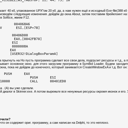
ет 40 кб, упакованное UPX"ом 20 кб. да, а нам нужен ещё и исходный Exe-file(388 кб
оизведём следующие изменения. дойдём до окна About, затем поставим брейкпоинт на
в SoftIce, жмем F12.
       004068A6                        

      00406D00                           

       EAX,[0042FB70]                     

      ESI                                

      0000008A                           

     EAX                                

а прыгнуть на
Но пусть программа сделает все свои дела, подгрузит ресурсы и т.д., а 
зывает основное окно. для этого загрузим программу в SymBol Loader. Будем заходить 
кна, пока не дойдем до конечного, который занимается CreateWindowExA и т.д. Вот он:
  PUSH      EAX

               PUSH      ESI                                

на
. (A) вы уже сделали.
й диалог в Skinner.exe. А потом вырежьте все ненужные ресурсы окромя иконок и его. 
лучили?
 что он содержит ориг. программу, а сам написан на Delphi, то это неплохо.