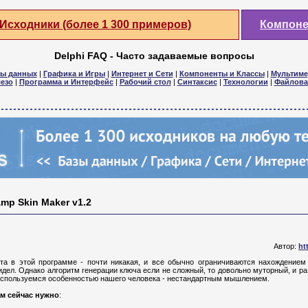
Исходники (более 1 300 примеров)
Компон
Delphi FAQ - Часто задаваемые вопросы
зы данных
|
Графика и Игры
|
Интернет и Сети
|
Компоненты и Классы
|
Мультиме
езо
|
Программа и Интерфейс
|
Рабочий стол
|
Синтаксис
|
Технологии
|
Файлова
mp Skin Maker v1.2
Автор:
ht
а в этой программе - почти никакая, и все обычно ограничиваются нахождением 
видел. Однако алгоритм генерации ключа если не сложный, то довольно муторный, и ра
Воспользуемся особенностью нашего человека - нестандартным мышлением.
ам сейчас нужно
: