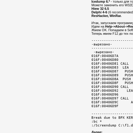
Icedump 6.*
- только для то
Можете заменить его W32D
Hiew 32 6.5
Delphi 4-6
(6 recommended
ResHacker, WinRar.
Итак, запускаем программу(
Идем на
Help->About->Reg
Жмем OK. Попадаем в Soft
Теперь жмем F12 до тех по
--------------------
-вырезано-

--------------------
 -вырезано-

016F:00406D7A       
016F:00406D80       
016F:00406D81 CALL  
016F:00406D83  LEA  
016F:00406D87   PUSH
016F:00406D89   PUSH
016F:00406D8A  PUSH 
016F:00406D8F   PUSH
016F:00406D90 CALL  
016F:00406D92    LEA
016F:00406D96       
016F:00406D97 CALL  
016F:00406D9C      A
016F:00406D9F       
--------------------
Break due to BPX KER
:bc *               
Далее: