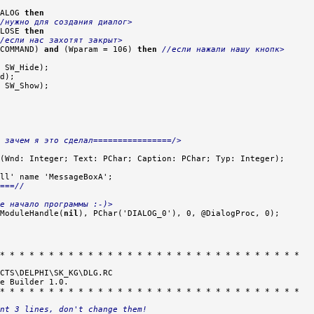
ALOG 
then
/нужно для создания диалог>
LOSE 
then
/если нас захотят закрыт>
COMMAND) 
and
 (Wparam = 106) 
then
//если нажали нашу кнопк>
 SW_Hide);

d);

 SW_Show);

 зачем я это сделал================/>
(Wnd: Integer; Text: PChar; Caption: PChar; Typ: Integer);

===//
е начало программы :-)>
ModuleHandle(
nil
* * * * * * * * * * * * * * * * * * * * * * * * * * * * * * *

CTS\DELPHI\SK_KG\DLG.RC

e Builder 1.0.

* * * * * * * * * * * * * * * * * * * * * * * * * * * * * * *

nt 3 lines, don't change them!