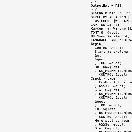

/ *

OutputExt = RES

* /

DIALOG_0 DIALOG 127,
STYLE DS_ABSALIGN | 
  WS_POPUP |WS_CAPTI
CAPTION &quot;

KeyGen 
for
 Winamp Sk
FONT 8, &quot;

MS Sans Serif&quot;

begin

  CONTROL &quot;

  Start generating -
  &gt;

  &quot;

  , 106, &quot;

  BUTTON&quot;

  , BS_PUSHBUTTON|WS
    CONTROL &quot;

Crack - 
type
  : KeyGen Author: w
  , 65535, &quot;

  STATIC&quot;

  , BS_PUSHBUTTON|WS
    CONTROL &quot;

  &quot;

  , 108, &quot;

  EDIT&quot;

  , BS_PUSHBUTTON|WS
    CONTROL &quot;

  Here will be your 
  , 65536, &quot;

  STATIC&quot;
