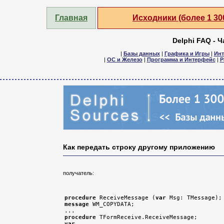
Главная
Исходники (более 1 3
Delphi FAQ - 
|
Базы данных
|
Графика и Игры
|
Инт
|
ОС и Железо
|
Программа и Интерфейс
|
Р
Как передать строку другому приложению
получатель:
procedure
 ReceiveMessage (
var
message
 WM_COPYDATA;

procedure
var