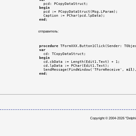
begin

  pcd := PCopyDataStruct(Msg.LParam);

end
отправитель:
procedure
var
begin

  cd.cbData := Length(Edit1.Text) + 1;

  cd.lpData := PChar(Edit1.Text);

  SendMessage(FindWindow('TFormReceive', 
nil
end
Copyright © 2004-2026 "Delph