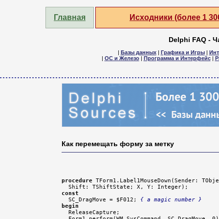
Главная
Исходники (более 1 3
Delphi FAQ - 
|
Базы данных
|
Графика и Игры
|
Инт
|
ОС и Железо
|
Программа и Интерфейс
|
Р
Как перемещать форму за метку
procedure
 TForm1.Label1MouseDown(Sender: TObje
const

  SC_DragMove = $F012; 
{ a magic number }
begin

  ReleaseCapture;
