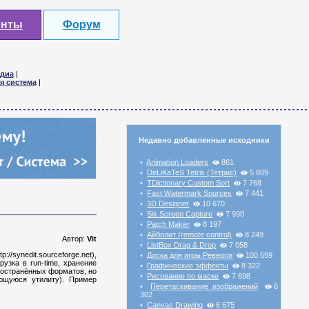
енты
Форум
диа
|
я система
|
Недавно добавленные исходники
Animation Loaders
861
•
DeLiKaTeS Tetris (Тетрис)
5 809
•
TDictionary Custom Sort
7 768
•
Fast Watermark Sources
7 441
•
3D Designer
10 670
•
Sik Screen Capture
7 990
•
Patch Maker
8 197
•
Айболит (remote control)
8 249
•
Автор:
Vit
ListBox Drag & Drop
7 058
•
/synedit.sourceforge.net),
Доска для игры Реверси
100 559
•
узка в run-time, хранение
Графические эффекты
8 322
•
ространённых форматов, но
Рисование по маске
7 698
•
ющуюся утилиту). Пример
Перетаскивание изображений
6
•
302
Canvas Drawing
6 675
•