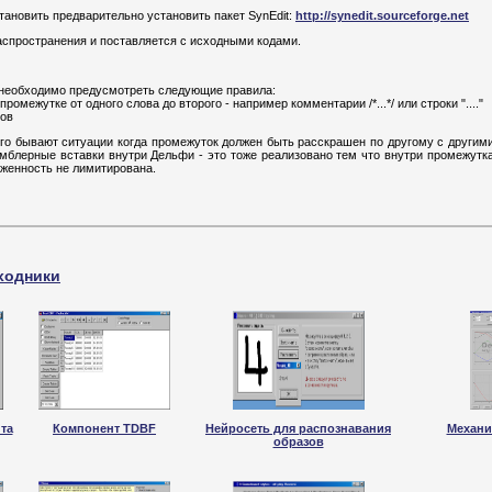
тановить предварительно установить пакет SynEdit:
http://synedit.sourceforge.net
аспространения и поставляется с исходными кодами.
 необходимо предусмотреть следующие правила:
промежутке от одного слова до второго - например комментарии /*...*/ или строки "...."
лов
ого бывают ситуации когда промежуток должен быть расскрашен по другому с други
мблерные вставки внутри Дельфи - это тоже реализовано тем что внутри промежутк
оженность не лимитирована.
ходники
та
Компонент TDBF
Нейросеть для распознавания
Механи
образов