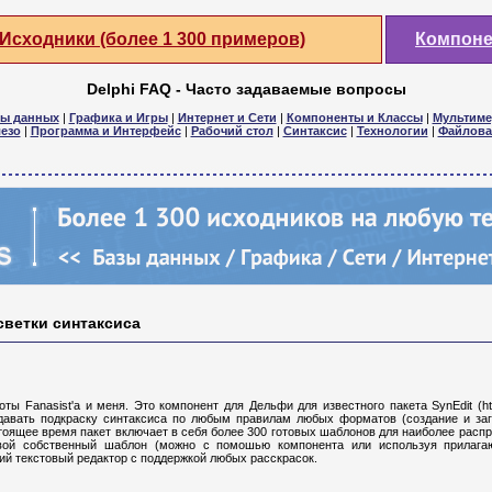
Исходники (более 1 300 примеров)
Компон
Delphi FAQ - Часто задаваемые вопросы
зы данных
|
Графика и Игры
|
Интернет и Сети
|
Компоненты и Классы
|
Мультиме
езо
|
Программа и Интерфейс
|
Рабочий стол
|
Синтаксис
|
Технологии
|
Файлова
светки синтаксиса
ты Fanasist'а и меня. Это компонент для Дельфи для известного пакета SynEdit (http:/
авать подкраску синтаксиса по любым правилам любых форматов (создание и загр
стоящее время пакет включает в себя более 300 готовых шаблонов для наиболее расп
вой собственный шаблон (можно с помошью компонента или используя прилага
ий текстовый редактор с поддержкой любых расскрасок.