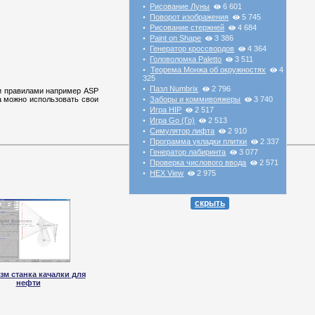
Рисование Луны
6 601
•
Поворот изображения
5 745
•
Рисование стержней
4 684
•
Paint on Shape
3 386
•
Генератор кроссвордов
4 364
•
Головоломка Paletto
3 511
•
Теорема Монжа об окружностях
4
•
325
Пазл Numbrix
2 796
•
ми правилами например ASP
а можно использовать свои
Заборы и коммивояжеры
3 740
•
Игра HIP
2 517
•
Игра Go (Го)
2 513
•
Симулятор лифта
2 910
•
Программа укладки плитки
2 337
•
Генератор лабиринта
3 077
•
Проверка числового ввода
2 571
•
HEX View
2 975
•
скрыть
зм станка качалки для
нефти