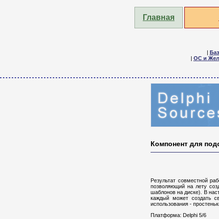
Главная
|
Ба
|
ОС и Жел
Компонент для под
Результат совместной рабо
позволяющий на лету созд
шаблонов на диске). В на
каждый может создать с
использования - простеньк
Платформа: Delphi 5/6