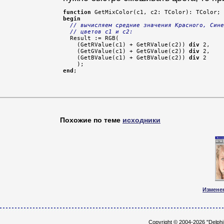
function
begin
// вычисляем средние значения Красного, Сине
// цветов c1 и c2:
  Result := RGB(

    (GetRValue(c1) + GetRValue(c2)) 
div
 2,

    (GetGValue(c1) + GetGValue(c2)) 
div
 2,

    (GetBValue(c1) + GetBValue(c2)) 
div
 2

end
;
Похожие по теме
исходники
Измене
Copyright © 2004-2026 "Delph