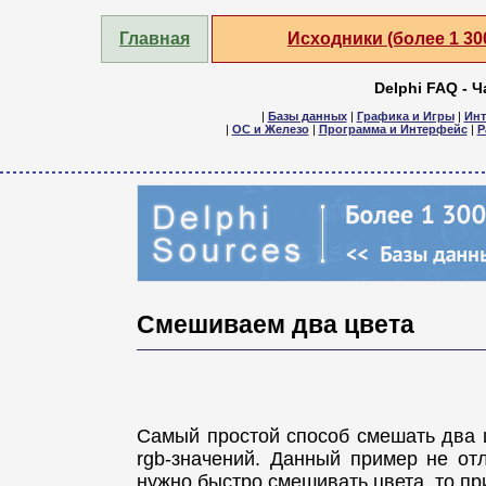
Главная
Исходники (более 1 3
Delphi FAQ - 
|
Базы данных
|
Графика и Игры
|
Инт
|
ОС и Железо
|
Программа и Интерфейс
|
Р
Смешиваем два цвета
Самый простой способ смешать два ц
rgb-значений. Данный пример не от
нужно быстро смешивать цвета, то пр