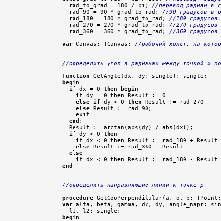
  rad_to_grad = 180 / pi; 
//перевод радиан в г
  rad_90 = 90 * grad_to_rad; 
//90 градусов в р
  rad_180 = 180 * grad_to_rad; 
//180 градусов 
  rad_270 = 270 * grad_to_rad; 
//270 градусов 
  rad_360 = 360 * grad_to_rad; 
//360 градусов 
var
 Canvas: TCanvas; 
//рабочий холст, на котор
//определить угол в радианах между точкой и по
function
begin
if
 dx = 0 
then
begin
if
 dy = 0 
then
 Result := 0

else
if
 dy < 0 
then
 Result := rad_270

else
 Result := rad_90;

    exit

end
;

  Result := arctan(abs(dy) / abs(dx));

if
 dy < 0 
then
if
 dx < 0 
then
 Result := rad_180 + Result

else
 Result := rad_360 - Result

else
if
 dx < 0 
then
end
;

//определить направляющие линии к точке p
procedure
 GetCooPerpendikular(a, o, b: TPoint;
var
 alfa, beta, gamma, dx, dy, angle_napr: sin
begin