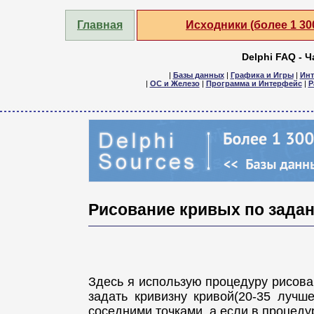
Главная
Исходники (более 1 3
Delphi FAQ - 
|
Базы данных
|
Графика и Игры
|
Инт
|
ОС и Железо
|
Программа и Интерфейс
|
Р
Рисование кривых по зада
Здесь я использую процедуру рисова
задать кривизну кривой(20-35 лучш
соседними точками, а если в процеду