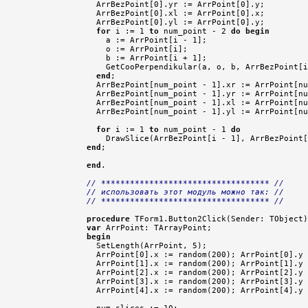
  ArrBezPoint[0].yr := ArrPoint[0].y;

  ArrBezPoint[0].xl := ArrPoint[0].x;

  ArrBezPoint[0].yl := ArrPoint[0].y;

for
 i := 1 
to
 num_point - 2 
do
begin
    a := ArrPoint[i - 1];

    o := ArrPoint[i];

    b := ArrPoint[i + 1];

    GetCooPerpendikular(a, o, b, ArrBezPoint[i
end
;

  ArrBezPoint[num_point - 1].xr := ArrPoint[nu
  ArrBezPoint[num_point - 1].yr := ArrPoint[nu
  ArrBezPoint[num_point - 1].xl := ArrPoint[nu
  ArrBezPoint[num_point - 1].yl := ArrPoint[nu
for
 i := 1 
to
 num_point - 1 
do
end
;

end
.

// *********************************** //
// использовать этот модуль можно так: //
// *********************************** //
procedure
var
begin

  SetLength(ArrPoint, 5);

  ArrPoint[0].x := random(200); ArrPoint[0].y 
  ArrPoint[1].x := random(200); ArrPoint[1].y 
  ArrPoint[2].x := random(200); ArrPoint[2].y 
  ArrPoint[3].x := random(200); ArrPoint[3].y 
  ArrPoint[4].x := random(200); ArrPoint[4].y 