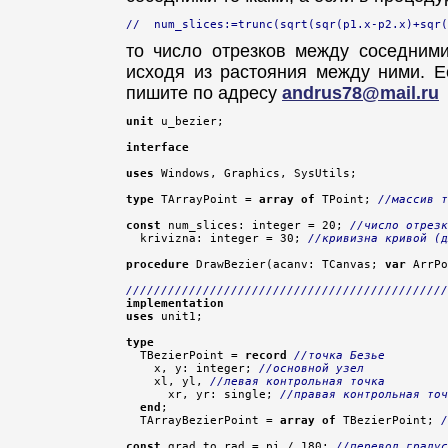
//  num_slices:=trunc(sqrt(sqr(p1.x-p2.x)+sqr(
то число отрезков между соседними
исходя из растояния между ними. Е
пишите по адресу
andrus78@mail.ru
unit
 u_bezier;

interface
uses
 Windows, Graphics, SysUtils;

type
 TArrayPoint = 
array
of
 TPoint; 
//массив т
const
 num_slices: integer = 20; 
//число отрезк
  krivizna: integer = 30; 
//кривизна кривой (д
procedure
 DrawBezier(acanv: TCanvas; 
var
 ArrPo
//////////////////////////////////////////////
implementation
uses
 unit1;

type

  TBezierPoint = 
record
//точка Безье
    x, y: integer; 
//основной узел
    xl, yl, 
//левая контрольная точка
      xr, yr: single; 
//правая контрольная точ
end
;

  TArrayBezierPoint = 
array
of
 TBezierPoint; 
/
const
 grad_to_rad = pi / 180; 
//перевод градус