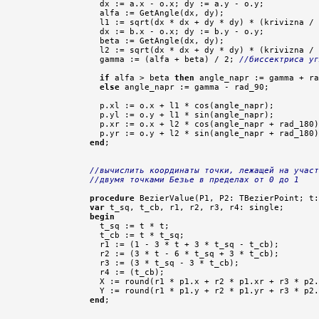

  dx := a.x - o.x; dy := a.y - o.y;

  alfa := GetAngle(dx, dy);

  l1 := sqrt(dx * dx + dy * dy) * (krivizna / 
  dx := b.x - o.x; dy := b.y - o.y;

  beta := GetAngle(dx, dy);

  l2 := sqrt(dx * dx + dy * dy) * (krivizna / 
  gamma := (alfa + beta) / 2; 
//биссектриса уг
if
 alfa > beta 
then
 angle_napr := gamma + ra
else
 angle_napr := gamma - rad_90;

  p.xl := o.x + l1 * cos(angle_napr);

  p.yl := o.y + l1 * sin(angle_napr);

  p.xr := o.x + l2 * cos(angle_napr + rad_180)
end
;

//вычислить координаты точки, лежащей на участ
//двумя точками Безье в пределах от 0 до 1
procedure
 BezierValue(P1, P2: TBezierPoint; t:
var
begin

  t_sq := t * t;

  t_cb := t * t_sq;

  r1 := (1 - 3 * t + 3 * t_sq - t_cb);

  r2 := (3 * t - 6 * t_sq + 3 * t_cb);

  r3 := (3 * t_sq - 3 * t_cb);

  r4 := (t_cb);

  X := round(r1 * p1.x + r2 * p1.xr + r3 * p2.
end
;
