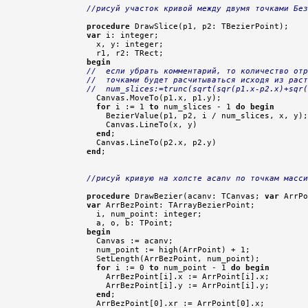
//рисуй участок кривой между двумя точками Без
procedure
var
 i: integer;

  x, y: integer;

begin
//  если убрать комментарий, то количество отр
//  точками будет расчитываться исходя из раст
//  num_slices:=trunc(sqrt(sqr(p1.x-p2.x)+sqr(

  Canvas.MoveTo(p1.x, p1.y);

for
 i := 1 
to
 num_slices - 1 
do
begin
    BezierValue(p1, p2, i / num_slices, x, y);

    Canvas.LineTo(x, y)

end
;

end
;

//рисуй кривую на холсте acanv по точкам масси
procedure
 DrawBezier(acanv: TCanvas; 
var
var
 ArrBezPoint: TArrayBezierPoint;

  i, num_point: integer;

begin

  Canvas := acanv;

  num_point := high(ArrPoint) + 1;

  SetLength(ArrBezPoint, num_point);

for
 i := 0 
to
 num_point - 1 
do
begin
    ArrBezPoint[i].x := ArrPoint[i].x;

    ArrBezPoint[i].y := ArrPoint[i].y;

end
;

  ArrBezPoint[0].xr := ArrPoint[0].x;
