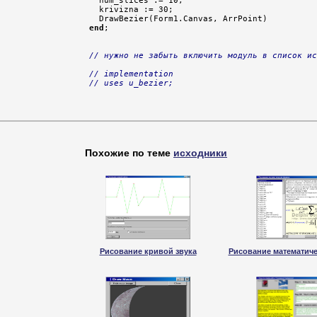
  num_slices := 10;

  krivizna := 30;

end
;

// нужно не забыть включить модуль в список ис
// implementation
// uses u_bezier;
Похожие по теме
исходники
Рисование кривой звука
Рисование математич