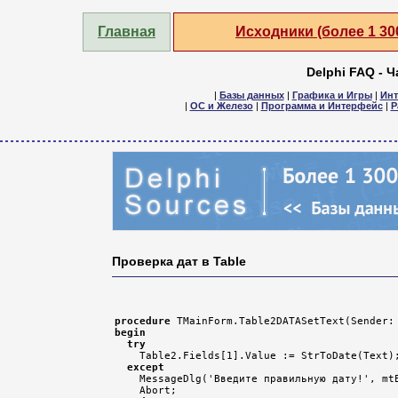
Главная
Исходники (более 1 3
Delphi FAQ - 
|
Базы данных
|
Графика и Игры
|
Инт
|
ОС и Железо
|
Программа и Интерфейс
|
Р
Проверка дат в Table
procedure
 TMainForm.Table2DATASetText(Sender:
begin
try
    Table2.Fields[1].Value := StrToDate(Text);
except
    MessageDlg('Введите правильную дату!', mtE
    Abort;
