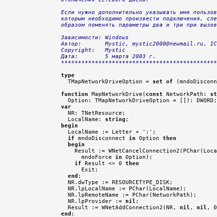
Если нужно дополнительно указывать имя пользов
которым необходимо произвести подключения, сле
образом поменять параметры два и три при вызов
Зависимости: Windows

Автор:       Mystic, mystic2000@newmail.ru, IC
Copyright:   Mystic

Дата:        5 марта 2003 г.

**********************************************
type

  TMapNetworkDriveOption = 
set
of
 (mndoDisconn
function
 MapNetworkDrive(
const
 NetworkPath: 
st
var

  NR: TNetResource;

  LocalName: 
string
begin

  LocalName := Letter + ':';

if
 mndoDisconnect 
in
 Option 
then
begin
    Result := WNetCancelConnection2(PChar(Loca
      mndoForce 
in
 Option);

if
 Result <> 0 
then
      Exit;

end
;

  NR.dwType := RESOURCETYPE_DISK;

  NR.lpLocalName := PChar(LocalName);

  NR.lpRemoteName := PChar(NetworkPath);

  NR.lpProvider := 
nil
;

  Result := WNetAddConnection2(NR, 
nil
, 
nil
end
;