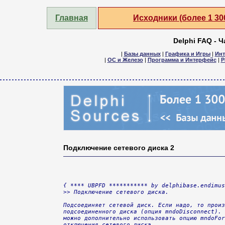
Главная
Исходники (более 1 3
Delphi FAQ - 
|
Базы данных
|
Графика и Игры
|
Инт
|
ОС и Железо
|
Программа и Интерфейс
|
Р
Подключение сетевого диска 2
{ **** UBPFD *********** by delphibase.endimus
>> Подключение сетевого диска.

Подсоединяет сетевой диск. Если надо, то произ
подсоединенного диска (опция mndoDisconnect). 
можно дополнительно использовать опцию mndoFor
отключения сетевого диска.
