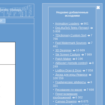
Недавно добавленные
исходники
•
Animation Loaders
861
•
DeLiKaTeS Tetris (Тетрис)
5 808
•
TDictionary Custom Sort
7
766
•
Fast Watermark Sources
7
441
•
3D Designer
10 669
•
Sik Screen Capture
7 989
•
Patch Maker
8 196
•
Айболит (remote control)
8
249
•
ListBox Drag & Drop
7 058
•
Доска для игры Реверси
100 559
•
Графические эффекты
8
321
•
Рисование по маске
7 698
•
Перетаскивание
изображений
6 302
•
Canvas Drawing
6 675