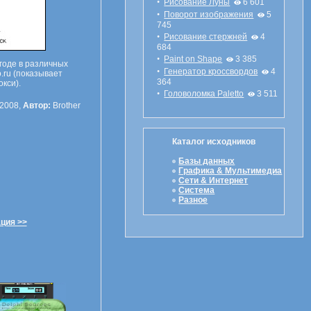
•
Рисование Луны
6 601
•
Поворот изображения
5
745
•
Рисование стержней
4
684
•
Paint on Shape
3 385
годе в различных
•
Генератор кроссвордов
4
.ru (показывает
364
кси).
•
Головоломка Paletto
3 511
.2008,
Автор:
Brother
Каталог исходников
Базы данных
Графика & Мультимедиа
Сети & Интернет
Система
Разное
ция >>