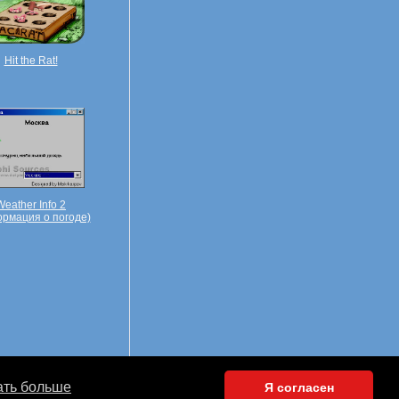
Hit the Rat!
Weather Info 2
рмация о погоде)
kie
ать больше
Я согласен