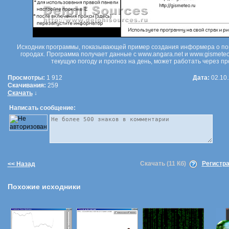
Исходник программы, показывающей пример создания информера о по
городах. Программа получает данные с www.angara.net и www.gismeteo
текущую погоду и прогноз на день, может работать через про
Просмотры:
1 912
Дата:
02.10
Скачивания:
259
Скачать
↓
Написать сообщение:
Скачать (11 Кб)
Регистра
<< Назад
Похожие исходники