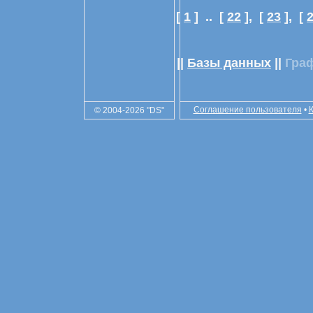
[
1
] ..
[
22
],
[
23
],
[
||
Базы данных
||
Гра
Соглашение пользователя
•
© 2004-2026 "DS"