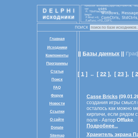
ПОИСК
Главная
Исходники
||
Базы данных
||
Гра
Компоненты
Программы
Статьи
[
1
] ..
[
22
],
[
23
],
[
Поиск
FAQ
Форум
Casse Bricks
(09.01.2
создания игры смысл 
Новости
осталось как можно м
Ссылки
кирпичи, если рядом с
поля - Автор
Offlake
.
О сайте
Подробнее...
Donate
Хранитель экрана П
Sitemap