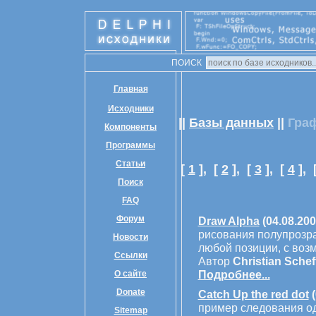
ПОИСК
Главная
Исходники
||
Базы данных
||
Гра
Компоненты
Программы
Статьи
[
1
],
[
2
],
[
3
],
[
4
],
Поиск
FAQ
Форум
Draw Alpha
(04.08.200
рисования полупрозра
Новости
любой позиции, с воз
Ссылки
Автор
Christian Schef
Подробнее...
О сайте
Donate
Catch Up the red dot
(
пример следования од
Sitemap