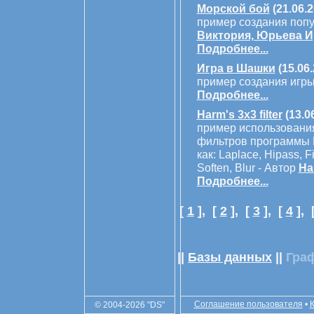
Морской бой
(21.06.2
пример создания попу
Виктория, Юрьева 
Подробнее...
Игра в Шашки
(15.06.
пример создания игры
Подробнее...
Harm's 3x3 filter
(13.0
пример использования
фильтров программы P
как: Laplace, Hipass, 
Soften, Blur - Автор
Ha
Подробнее...
[
1
],
[
2
],
[
3
],
[
4
],
||
Базы данных
||
Гра
Соглашение пользователя
•
© 2004-2026 "DS"