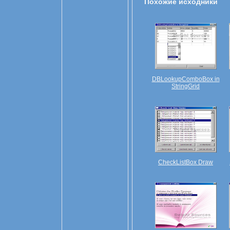
Похожие исходники
DBLookupComboBox in
StringGrid
CheckListBox Draw