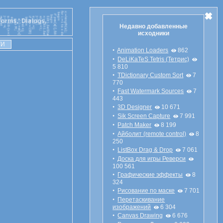
Недавно добавленные
исходники
•
Animation Loaders
862
•
DeLiKaTeS Tetris (Тетрис)
5 810
•
TDictionary Custom Sort
7
770
•
Fast Watermark Sources
7
443
•
3D Designer
10 671
•
Sik Screen Capture
7 991
•
Patch Maker
8 199
•
Айболит (remote control)
8
250
•
ListBox Drag & Drop
7 061
•
Доска для игры Реверси
100 561
•
Графические эффекты
8
324
•
Рисование по маске
7 701
•
Перетаскивание
изображений
6 304
•
Canvas Drawing
6 676