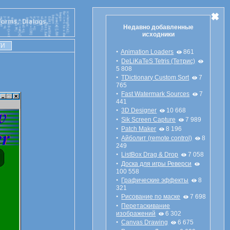
Недавно добавленные
исходники
•
Animation Loaders
861
•
DeLiKaTeS Tetris (Тетрис)
5 808
•
TDictionary Custom Sort
7
765
•
Fast Watermark Sources
7
441
•
3D Designer
10 668
•
Sik Screen Capture
7 989
•
Patch Maker
8 196
•
Айболит (remote control)
8
249
•
ListBox Drag & Drop
7 058
•
Доска для игры Реверси
100 558
•
Графические эффекты
8
321
•
Рисование по маске
7 698
•
Перетаскивание
изображений
6 302
•
Canvas Drawing
6 675