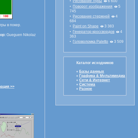
•
Рисование Луны
6 600
•
Поворот изображения
5
745
•
Рисование стержней
4
684
ры в покер.
•
Paint on Shape
3 383
•
Генератор кроссвордов
4
ор:
Gueguen Nikolaz
363
•
Головоломка Paletto
3 509
Каталог исходников
Базы данных
Графика & Мультимедиа
Сети & Интернет
Система
рация >>
Разное