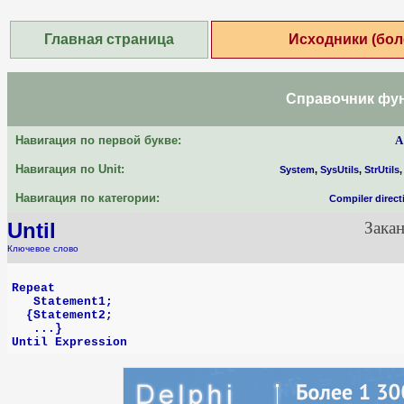
Главная страница
Исходники (бол
Справочник функ
Навигация по первой букве:
A
Навигация по Unit:
System
,
SysUtils
,
StrUtils
Навигация по категории:
Compiler direct
Until
Зака
Ключевое слово
Repeat
Statement1;
{Statement2;
...}
Until Expression