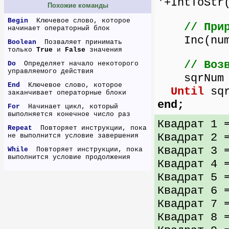
'+IntToStr
Похожие команды
Begin
Ключевое слово, которое
// При
начинает операторный блок
Inc(num
Boolean
Позваляет принимать
только
True
и
False
значения
// Воз
Do
Определяет начало некоторого
управляемого действия
sqrNum :
End
Ключевое слово, которое
Until
sqr
заканчивает операторные блоки
end;
For
Начинает цикл, который
выполняется конечное число раз
Квадрат 1 
Repeat
Повторяет инструкции, пока
Квадрат 2 
не выполнится условие завершения
Квадрат 3 
While
Повторяет инструкции, пока
выполнится условие продолжения
Квадрат 4 
Квадрат 5 
Квадрат 6 
Квадрат 7 
Квадрат 8 