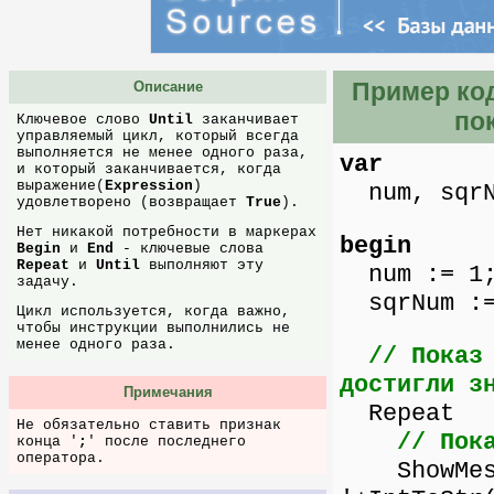
Пример код
Описание
по
Ключевое слово
Until
заканчивает
управляемый цикл, который всегда
выполняется не менее одного раза,
var
и который заканчивается, когда
выражение(
Expression
)
num, sqrN
удовлетворено (возвращает
True
).
Нет никакой потребности в маркерах
begin
Begin
и
End
- ключевые слова
Repeat
и
Until
выполняют эту
num := 1
задачу.
sqrNum :=
Цикл используется, когда важно,
чтобы инструкции выполнились не
менее одного раза.
// Показ
достигли з
Примечания
Repeat
Не обязательно ставить признак
// Пок
конца '
;
' после последнего
оператора.
ShowMessa