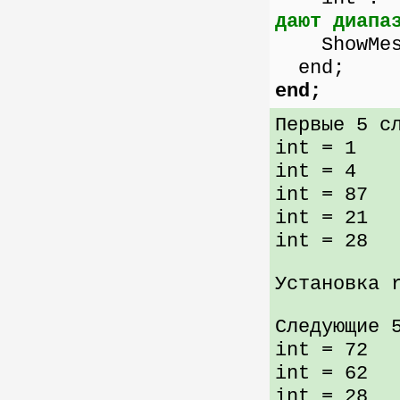
дают диапа
ShowMessa
end;
end;
Первые 5 с
int = 1
int = 4
int = 87
int = 21
int = 28
Установка 
Следующие 
int = 72
int = 62
int = 28