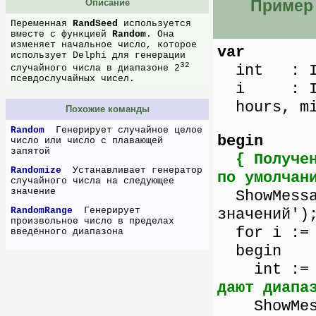
Пример 
Описание
Переменная
RandSeed
используется
вместе с функцией
Random
. Она
изменяет начальное число, которое
var
использует Delphi для генерации
32
int : In
случайного числа в диапазоне 2
псевдослучайных чисел.
i : Int
hours, min
Похожие команды
Random
Генерирует случайное целое
begin
число или число с плавающей
запятой
{ Получе
Randomize
Устанавливает генератор
по умолчан
случайного числа на следующее
значение
ShowMessag
RandomRange
Генерирует
значений')
произвольное число в пределах
for i := 
введённого диапазона
begin
int := 
дают диапа
ShowMessa