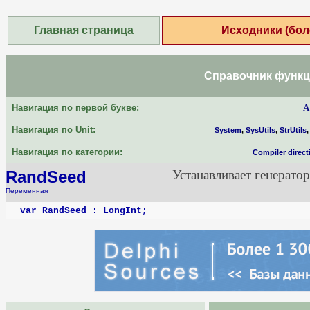
Главная страница
Исходники (бол
Справочник функци
Навигация по первой букве:
A
Навигация по Unit:
System
,
SysUtils
,
StrUtils
Навигация по категории:
Compiler direct
RandSeed
Устанавливает генерато
Переменная
var RandSeed : LongInt;