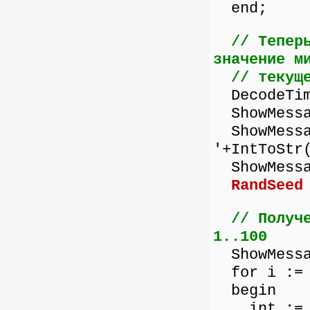
end;
// Тепер
значение м
// текущ
DecodeTime
ShowMessa
ShowMessag
'+IntToStr
ShowMessa
RandSeed
// Получ
1..100
ShowMessag
for i := 
begin
int := 