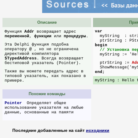
Описание
Прим
var
Функция
Addr
возвращает адрес
myString : stri
переменной
,
функции
или
процедуры
.
ptrString : PSt
Эта Delphi функция подобна
begin
оператору
@
, но не ограничена
// Установка пе
директивой компилятора
myString := 'Hel
$TypedAddress
. Всегда возвращает
ptrString :=
Ad
бестиповой указатель (Pointer).
ShowMessage('myS
Также вы можете передать адрес в
end;
типовой указатель, как показано в
myString : Hello 
примере.
Похожие команды
Pointer
Определяет общее
использование указателя на любые
данные, основанные на памяти
Последние добавленные на сайт
исходники