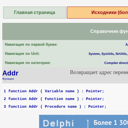
Главная страница
Исходники (бол
Справочник функ
Навигация по первой букве:
A
Навигация по Unit:
System
,
SysUtils
,
StrUtils
Навигация по категории:
Compiler direct
Addr
Возвращает адрес перем
Функция
1 function Addr ( Variable name ) : Pointer;
2 function Addr ( Function name ) : Pointer;
3 function Addr ( Procedure name ) : Pointer;