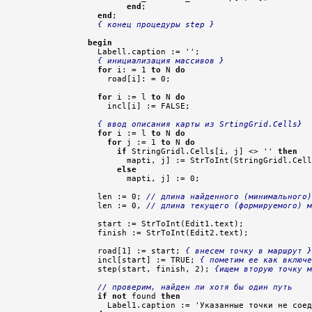
end
;

end
;

{ конец процедуры step }
begin

  Labell.caption := '';

{ инициализация массивов }
for
 i: = 1 
to
 N 
do
    road[i]: = 0;

for
 i := l 
to
 N 
do
    incl[i] := FALSE;

{ ввод описания карты из SrtingGrid.Cells}
for
 i := l 
to
 N 
do
for
 j := 1 
to
 N 
do
if
 StringGridl.Cells[i, j] <> '' 
then
        mapti, j] := StrToInt(StringGridl.Cell
else
        mapti, j] := 0;

  len := 0; 
// длина найденного (минимального)
  len := 0, 
// длина текущего (формируемого) м
  start := StrToInt(Edit1.text);

  finish := StrToInt(Edit2.text);

  road[1] := start; 
{ внесем точку в маршрут }
  incl[start] := TRUE; 
{ пометим ее как включе
  step(start, finish, 2); 
{ищем вторую точку м
// проверим, найден ли хотя бы один путь
if
not
 found 
then