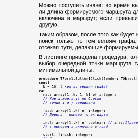
Можно поступить иначе: во время вы
ли длина формируемого маршрута дли
включена в маршрут; если превысит
другую.
Таким образом, после того как будет
поиск только по тем ветвям графа,
отсекая пути, делающие формируемы
В листинге приведена процедура, ко
выбор очередной точки маршрута та
минимальной длины.
procedure
const

  N = 10; 
{ кол-во вершин графа}
var

  map: 
array
[1..N, 1..N] 
of
 integer;

// Карта.map[i,j] не 0,если
// точки i и j соединены
  road: 
array
[1..N] 
of
 integer;

// Дорога — номера точек карты
  incl: 
array
[1..N] 
of
 boolean; 
// incl[1]раве
// с номером i включена в road
  start, finish: integer;
