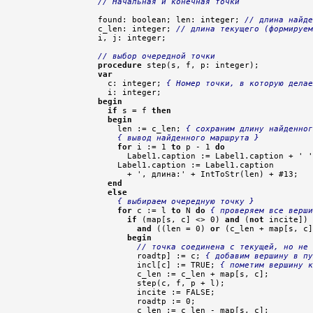
// Начальная и конечная точки
  found: boolean; len: integer; 
// длина найде
  c_len: integer; 
// длина текущего (формируем
  i, j: integer;

// выбор очередной точки
procedure
 step(s, f, p: integer);

var
    с: integer; 
{ Номер точки, в которую делае
    i: integer;

begin
if
 s = f 
then
begin
      len := c_len; 
{ сохраним длину найденног
{ вывод найденного маршрута }
for
 i := 1 
to
 p - 1 
do
        Label1.caption := Label1.caption + ' '
      Label1.caption := Label1.caption

        + ', длина:' + IntToStr(len) + #13;

end
else
{ выбираем очередную точку }
for
 c := l 
to
 N 
do
{ проверяем все верши
if
 (map[s, c] <> 0) 
and
 (
not
 incite])

and
 ((len = 0) 
or
 (c_len + map[s, c]
begin
// точка соединена с текущей, но не 
          roadtp] := c; 
{ добавим вершину в пу
          incl[c] := TRUE; 
{ пометим вершину к
          c_len := c_len + map[s, с];

          step(c, f, p + l);

          incite := FALSE;

          roadtp := 0;

          c_len := c_len - map[s, с];
