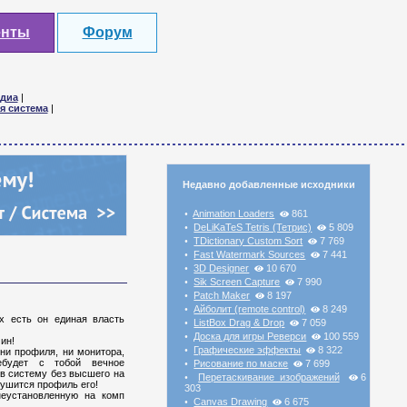
енты
Форум
диа
|
я система
|
Недавно добавленные исходники
Animation Loaders
861
•
DeLiKaTeS Tetris (Тетрис)
5 809
•
TDictionary Custom Sort
7 769
•
Fast Watermark Sources
7 441
•
3D Designer
10 670
•
Sik Screen Capture
7 990
•
Patch Maker
8 197
•
Айболит (remote control)
8 249
•
х есть он единая власть
ListBox Drag & Drop
7 059
•
Доска для игры Реверси
100 559
•
ин!
Графические эффекты
8 322
•
 ни профиля, ни монитора,
будет с тобой вечное
Рисование по маске
7 699
•
 в систему без высшего на
Перетаскивание изображений
6
•
рушится профиль его!
303
неустановленную на комп
Canvas Drawing
6 675
•