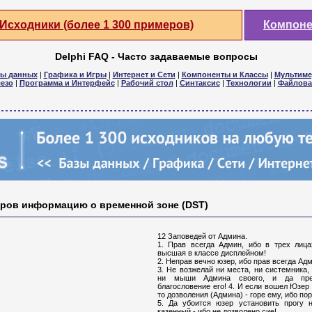
Исходники (более 1 300 примеров)
Компон
Delphi FAQ - Часто задаваемые вопросы
зы данных
|
Графика и Игры
|
Интернет и Сети
|
Компоненты и Классы
|
Мультиме
езо
|
Программа и Интерфейс
|
Рабочий стол
|
Синтаксис
|
Технологии
|
Файлова
тров информацию о временной зоне (DST)
12 Заповедей от Админа.
1. Прав всегда Админ, ибо в трех лица
высшая в классе дисплейном!
2. Неправ вечно юзер, ибо прав всегда Адм
3. Не возжелай ни места, ни системника,
ни мыши Админа своего, и да пре
благословение его! 4. И если вошел Юзер
то дозволения (Админа) - горе ему, ибо по
5. Да убоится юзер установить прогу 
казенный - ибо не дозволено сие!