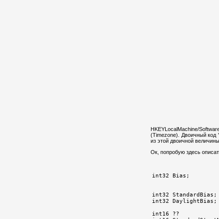
HKEYLocalMachine/Software
(Timezone). Двоичный код 
из этой двоичной величин
Ок, попробую здесь описат
int32 Bias;        
int32 StandardBias;
int32 DaylightBias;
int16 ??           