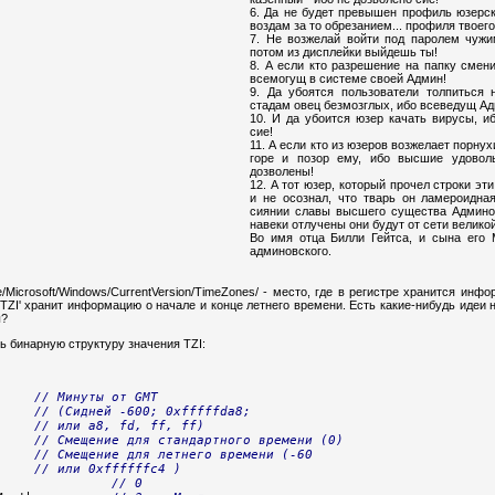
6. Да не будет превышен профиль юзерск
воздам за то обрезанием... профиля твоего
7. Не возжелай войти под паролем чужи
потом из дисплейки выйдешь ты!
8. А если кто разрешение на папку смени
всемогущ в системе своей Админ!
9. Да убоятся пользователи толпиться 
стадам овец безмозглых, ибо всеведущ Ад
10. И да убоится юзер качать вирусы, и
сие!
11. А если кто из юзеров возжелает порнух
горе и позор ему, ибо высшие удовол
дозволены!
12. А тот юзер, который прочел строки эт
и не осознал, что тварь он ламероидна
сиянии славы высшего существа Админоп
навеки отлучены они будут от сети великой
Во имя отца Билли Гейтса, и сына его M
админовского.
/Microsoft/Windows/CurrentVersion/TimeZones/ - место, где в регистре хранится ин
'TZI' хранит информацию о начале и конце летнего времени. Есть какие-нибудь идеи 
ы?
ь бинарную структуру значения TZI:
     
// Минуты от GMT
// (Сидней -600; 0xfffffda8;
// или a8, fd, ff, ff)
     
// Смещение для стандартного времени (0)
     
// Смещение для летнего времени (-60
// или 0xffffffc4 )
               
// 0