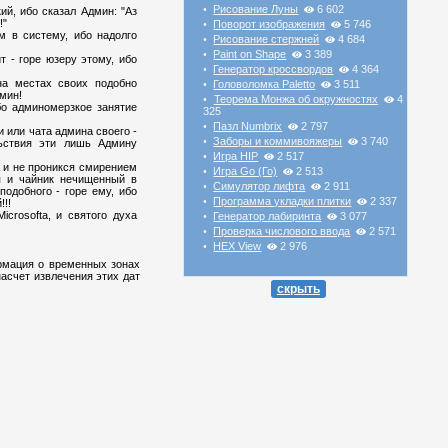
Рисование Луны
6 602
•
ий, ибо сказал Админ: "Аз
!"
Поворот изображения
5 746
•
м в систему, ибо надолго
Рисование стержней
4 684
•
Paint on Shape
3 389
•
т - горе юзеру этому, ибо
Генератор кроссвордов
4 364
•
на местах своих подобно
Головоломка Paletto
3 511
•
мин!
Теорема Монжа об окружностях
4
•
бо админомерзкое занятие
325
Пазл Numbrix
2 797
•
и или чата админа своего -
Заборы и коммивояжеры
3 740
•
ьствия эти лишь Админу
Игра HIP
2 517
•
и и не проникся смирением
Игра Go (Го)
2 513
•
я и чайник нечищенный в
Симулятор лифта
2 911
•
одобного - горе ему, ибо
Программа укладки плитки
2 337
•
!!!
icrosofta, и святого духа
Генератор лабиринта
3 077
•
Проверка числового ввода
2 571
•
HEX View
2 976
•
формация о временных зонах
насчет извлечения этих дат
скрыть