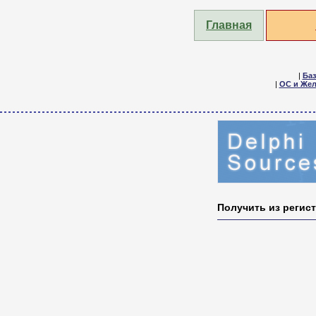
Главная
|
Ба
|
ОС и Жел
Получить из регис