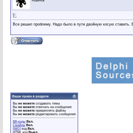
Новичок
Все решил проблему. Надо было в пути двойную косую ставить. 
Ваши права в разделе
Вы
не можете
создавать темы
Вы
не можете
отвечать на сообщения
Вы
не можете
прикреплять файлы
Вы
не можете
редактировать сообщения
BB-коды
Вкл.
Смайлы
Вкл.
[IMG]
код
Вкл.
HTML код
Выкл.