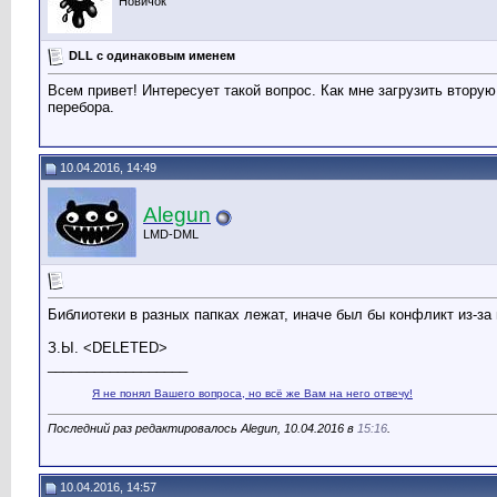
Новичок
DLL с одинаковым именем
Всем привет! Интересует такой вопрос. Как мне загрузить вторую
перебора.
10.04.2016, 14:49
Alegun
LMD-DML
Библиотеки в разных папках лежат, иначе был бы конфликт из-за
З.Ы. <DELETED>
__________________
Я не понял Вашего вопроса, но всё же Вам на него отвечу!
Последний раз редактировалось Alegun, 10.04.2016 в
15:16
.
10.04.2016, 14:57