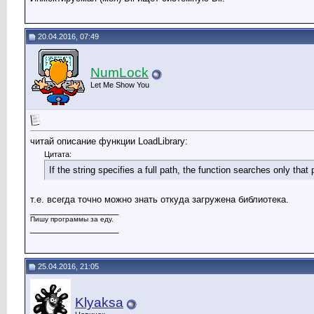
20.04.2016, 07:49
NumLock
Let Me Show You
читай описание функции LoadLibrary:
Цитата:
If the string specifies a full path, the function searches only that
т.е. всегда точно можно знать откуда загружена библиотека.
__________________
Пишу программы за еду.
__________________
25.04.2016, 21:05
Klyaksa