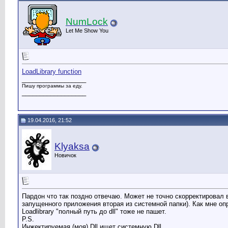
NumLock
Let Me Show You
LoadLibrary function
__________________
Пишу программы за еду.
__________________
19.04.2016, 21:52
Klyaksa
Новичок
Пардон что так поздно отвечаю. Может не точно скорректировал 
запущенного приложения вторая из системной папки). Как мне опре
Loadlibrary "полный путь до dll" тоже не пашет.
P.S.
Инжектируемая (моя) Dll ищет системную Dll.