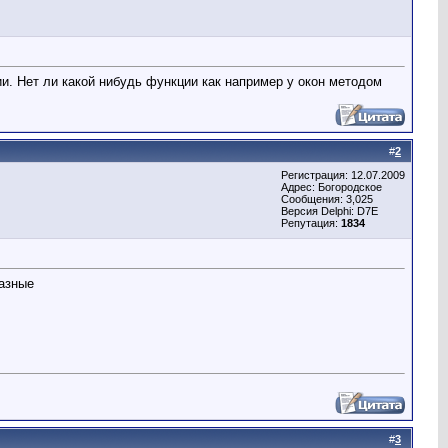
нии. Нет ли какой нибудь функции как например у окон методом
#
2
Регистрация: 12.07.2009
Адрес: Богородское
Сообщения: 3,025
Версия Delphi: D7E
Репутация:
1834
разные
#
3