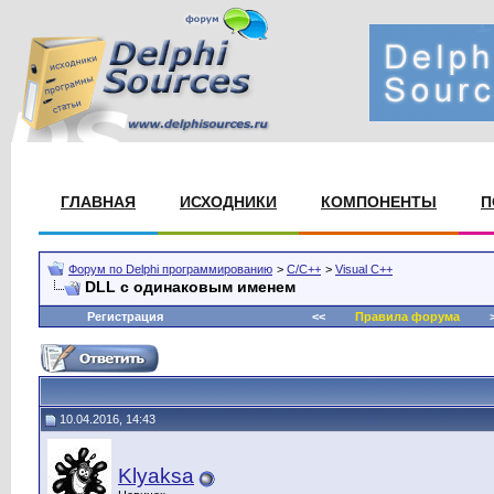
ГЛАВНАЯ
ИСХОДНИКИ
КОМПОНЕНТЫ
П
Форум по Delphi программированию
>
C/C++
>
Visual C++
DLL с одинаковым именем
Регистрация
<<
Правила форума
>
10.04.2016, 14:43
Klyaksa