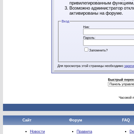
привилегированным функциям
Возможно администратор отклю
активированы на форуме.
Вход
Ник:
Пароль:
Запомнить?
Для просмотра этой страницы необходимо
зарег
Быстрый перех
Часовой 
Сайт
Форум
FAQ
Новости
Правила
De