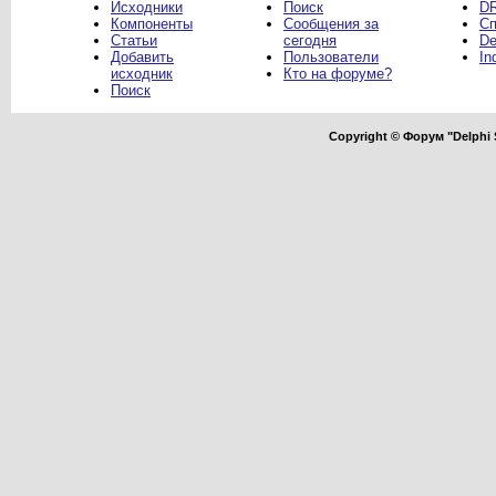
Исходники
Поиск
DR
Компоненты
Сообщения за
Сп
Статьи
сегодня
De
Добавить
Пользователи
In
исходник
Кто на форуме?
Поиск
Copyright © Форум "Delphi