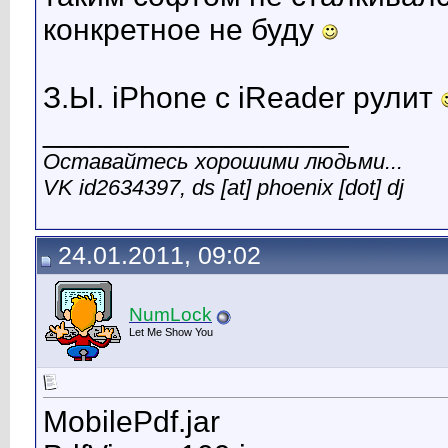
конкретное не буду
З.Ы. iPhone с iReader рулит
__________________
Оставайтесь хорошими людьми...
VK id2634397, ds [at] phoenix [dot] dj
24.01.2011, 09:02
NumLock
Let Me Show You
MobilePdf.jar