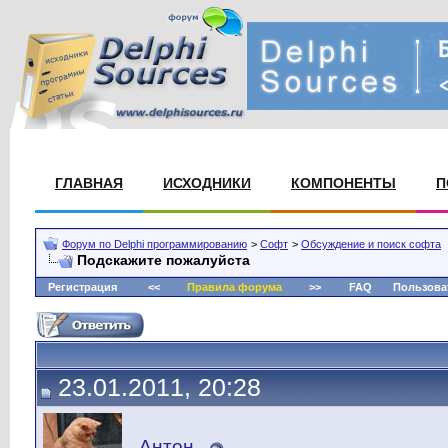
ГЛАВНАЯ
ИСХОДНИКИ
КОМПОНЕНТЫ
П
Форум по Delphi программированию
>
Софт
>
Обсуждение и поиск софта
Подскажите пожалуйста
Регистрация
<<
Правила форума
>>
FAQ
Пользова
23.01.2011, 20:28
_Антон_