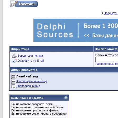
«
Предыдущ
Опции темы
Поиск в этой т
Поиск в этой т
Версия для печати
Отправить на Email
Расширенный по
Опции просмотра
Линейный вид
Комбинированный вид
Древовидный вид
Ваши права в разделе
Вы
не можете
создавать темы
Вы
не можете
отвечать на сообщения
Вы
не можете
прикреплять файлы
Вы
не можете
редактировать сообщения