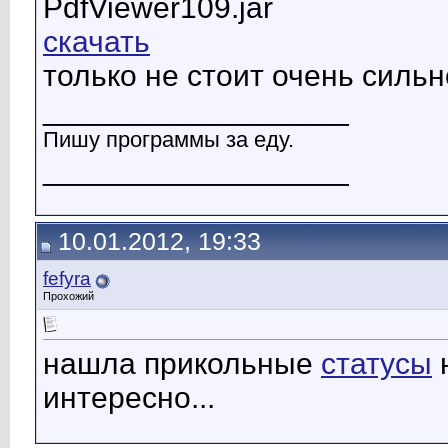
PdfViewer109.jar
скачать
только не стоит очень сильн
__________________
Пишу программы за еду.
__________________
10.01.2012, 19:33
fefyra
Прохожий
нашла прикольные
статусы
н
интересно...