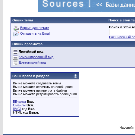
Опции темы
Поиск в этой т
Поиск в этой т
Версия для печати
Отправить на Email
Расширенный по
Опции просмотра
Линейный вид
Комбинированный вид
Древовидный вид
Ваши права в разделе
Вы
не можете
создавать темы
Вы
не можете
отвечать на сообщения
Вы
не можете
прикреплять файлы
Вы
не можете
редактировать сообщения
BB-коды
Вкл.
Смайлы
Вкл.
[IMG]
код
Вкл.
HTML код
Выкл.
Часовой 