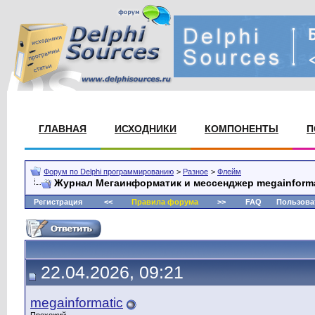
ГЛАВНАЯ
ИСХОДНИКИ
КОМПОНЕНТЫ
П
Форум по Delphi программированию
>
Разное
>
Флейм
Журнал Мегаинформатик и мессенджер megainforma
Регистрация
<<
Правила форума
>>
FAQ
Пользова
22.04.2026, 09:21
megainformatic