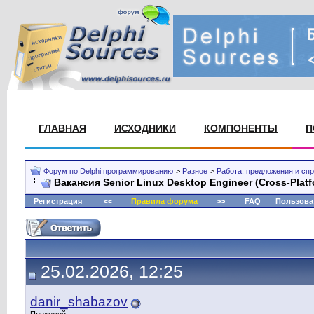
ГЛАВНАЯ
ИСХОДНИКИ
КОМПОНЕНТЫ
П
Форум по Delphi программированию
>
Разное
>
Работа: предложения и сп
Вакансия Senior Linux Desktop Engineer (Cross-Platf
Регистрация
<<
Правила форума
>>
FAQ
Пользова
25.02.2026, 12:25
danir_shabazov