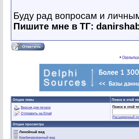
Буду рад вопросам и личны
Пишите мне в ТГ: danirsha
«
Предыдущ
Опции темы
Поиск в этой т
Поиск в этой т
Версия для печати
Отправить на Email
Расширенный по
Опции просмотра
Линейный вид
Комбинированный вид