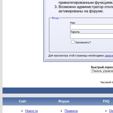
привилегированным функциям
Возможно администратор отклю
активированы на форуме.
Вход
Ник:
Пароль:
Запомнить?
Для просмотра этой страницы необходимо
зарег
Быстрый перех
Часовой 
Сайт
Форум
FAQ
Новости
Правила
De