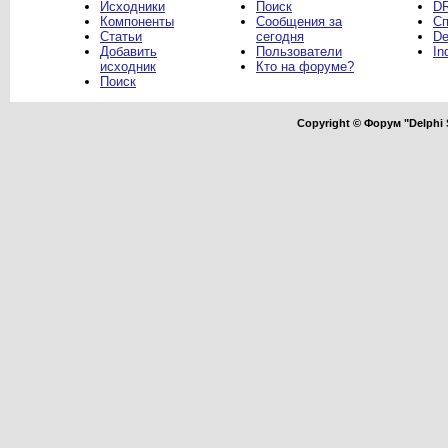
Исходники
Поиск
DR
Компоненты
Сообщения за
Сп
Статьи
сегодня
De
Добавить
Пользователи
In
исходник
Кто на форуме?
Поиск
Copyright © Форум "Delphi