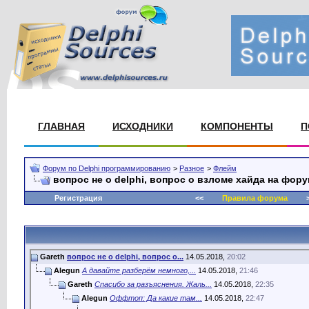
ГЛАВНАЯ
ИСХОДНИКИ
КОМПОНЕНТЫ
П
Форум по Delphi программированию
>
Разное
>
Флейм
вопрос не о delphi, вопрос о взломе хайда на фор
Регистрация
<<
Правила форума
>
Gareth
вопрос не о delphi, вопрос о...
14.05.2018,
20:02
Alegun
А давайте разберём немного,...
14.05.2018,
21:46
Gareth
Спасибо за разъяснения. Жаль...
14.05.2018,
22:35
Alegun
Оффтоп: Да какие там...
14.05.2018,
22:47