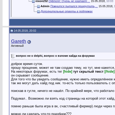
nixon232
Офтопп: Очень не хватает ...
15.05.2018,
10:03
Admin
Помнится пытался прикрутить,...
15.05.2018,
Дополнительные ответы в подтемах
14.05.2018, 20:02
Gareth
Активный
вопрос не о delphi, вопрос о взломе хайда на форумах
доброе время суток.
прошу прощение, может не там создаю тему, но тут, мне кажется,
На некоторых форумах, есть тег
[hide]
тут скрытый текст
[/hide]
он скрывает сообщение.
Для того что бы увидеть сообщение, нужно иметь определённое ко
так же могут дать хайд под ник. то-есть только пользователь с о
поискав в гугле, ничего не нашёл. По крайней мере, что работало 
Подумал.. Возможно ли взять код страницы на которой этот хайд,
помню раньше была игра в вк, счастливый фермер) люди через пр
можно ли сделать что-то подобное???