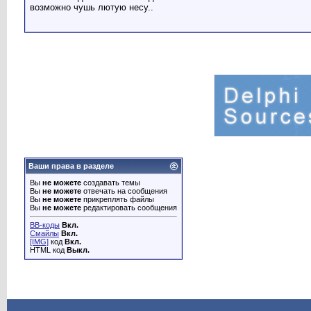
возможно чушь лютую несу..
Ваши права в разделе
Вы
не можете
создавать темы
Вы
не можете
отвечать на сообщения
Вы
не можете
прикреплять файлы
Вы
не можете
редактировать сообщения
BB-коды
Вкл.
Смайлы
Вкл.
[IMG]
код
Вкл.
HTML код
Выкл.