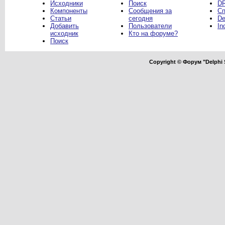
Исходники
Поиск
DR
Компоненты
Сообщения за
Сп
Статьи
сегодня
De
Добавить
Пользователи
In
исходник
Кто на форуме?
Поиск
Copyright © Форум "Delphi