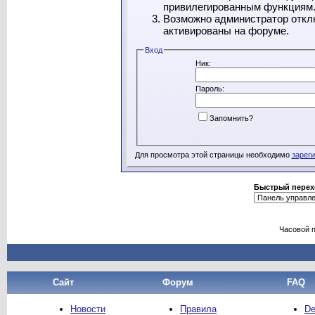
привилегированным функциям
Возможно администратор отклю
активированы на форуме.
Вход
Ник:
Пароль:
Запомнить?
Для просмотра этой страницы необходимо
зарег
Быстрый перех
Часовой 
Сайт
Форум
FAQ
Новости
Правила
De