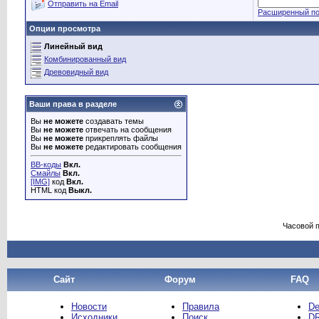
Отправить на Email
Расширенный по
Опции просмотра
Линейный вид
Комбинированный вид
Древовидный вид
Ваши права в разделе
Вы
не можете
создавать темы
Вы
не можете
отвечать на сообщения
Вы
не можете
прикреплять файлы
Вы
не можете
редактировать сообщения
BB-коды
Вкл.
Смайлы
Вкл.
[IMG]
код
Вкл.
HTML код
Выкл.
Часовой 
Сайт
Форум
FAQ
Новости
Правила
De
Исходники
Поиск
DR