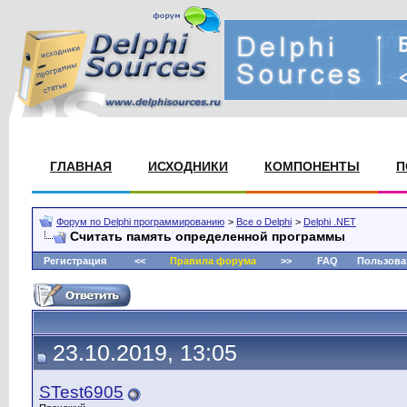
ГЛАВНАЯ
ИСХОДНИКИ
КОМПОНЕНТЫ
П
Форум по Delphi программированию
>
Все о Delphi
>
Delphi .NET
Считать память определенной программы
Регистрация
<<
Правила форума
>>
FAQ
Пользова
23.10.2019, 13:05
STest6905