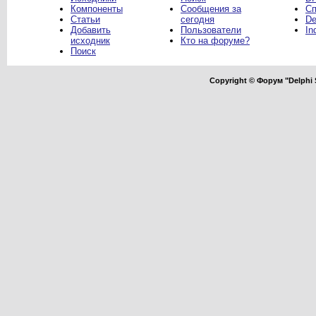
Компоненты
Сообщения за
Сп
Статьи
сегодня
De
Добавить
Пользователи
In
исходник
Кто на форуме?
Поиск
Copyright © Форум "Delphi