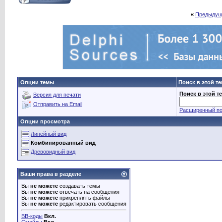
«
Предыдущ
Опции темы
Поиск в этой т
Поиск в этой т
Версия для печати
Отправить на Email
Расширенный по
Опции просмотра
Линейный вид
Комбинированный вид
Древовидный вид
Ваши права в разделе
Вы
не можете
создавать темы
Вы
не можете
отвечать на сообщения
Вы
не можете
прикреплять файлы
Вы
не можете
редактировать сообщения
BB-коды
Вкл.