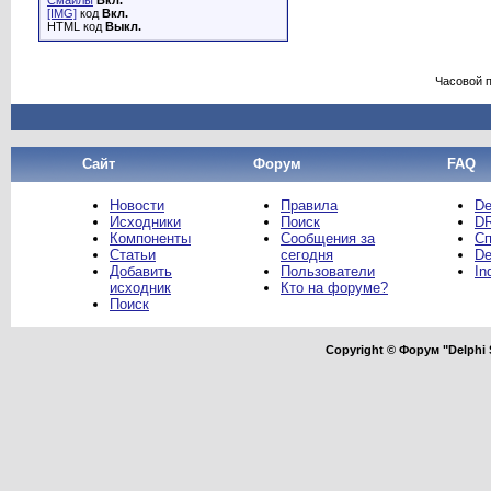
Смайлы
Вкл.
[IMG]
код
Вкл.
HTML код
Выкл.
Часовой 
Сайт
Форум
FAQ
Новости
Правила
De
Исходники
Поиск
DR
Компоненты
Сообщения за
Сп
Статьи
сегодня
De
Добавить
Пользователи
In
исходник
Кто на форуме?
Поиск
Copyright © Форум "Delphi