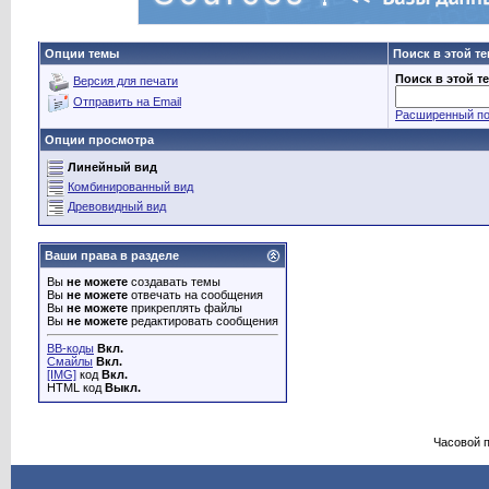
Опции темы
Поиск в этой т
Поиск в этой т
Версия для печати
Отправить на Email
Расширенный по
Опции просмотра
Линейный вид
Комбинированный вид
Древовидный вид
Ваши права в разделе
Вы
не можете
создавать темы
Вы
не можете
отвечать на сообщения
Вы
не можете
прикреплять файлы
Вы
не можете
редактировать сообщения
BB-коды
Вкл.
Смайлы
Вкл.
[IMG]
код
Вкл.
HTML код
Выкл.
Часовой 