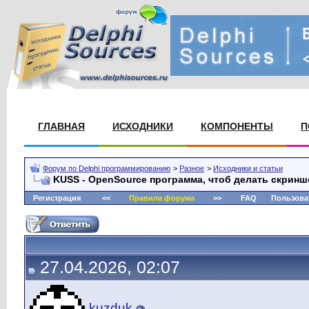
ГЛАВНАЯ
ИСХОДНИКИ
КОМПОНЕНТЫ
П
Форум по Delphi программированию
>
Разное
>
Исходники и статьи
KUSS - OpenSource программа, чтоб делать скрин
Регистрация
<<
Правила форума
>>
FAQ
Пользова
27.04.2026, 02:07
kuzduk