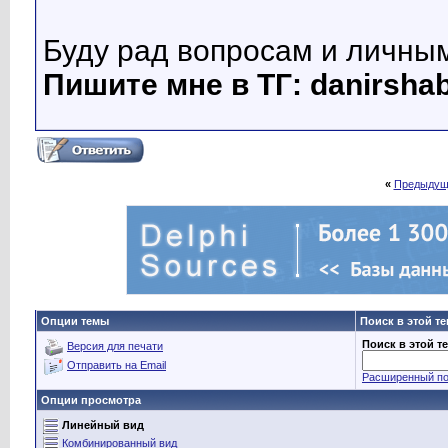
Буду рад вопросам и личны
Пишите мне в ТГ: danirsha
«
Предыдущ
Опции темы
Поиск в этой т
Поиск в этой т
Версия для печати
Отправить на Email
Расширенный по
Опции просмотра
Линейный вид
Комбинированный вид