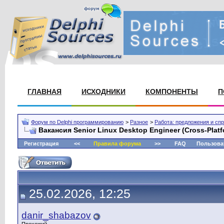
ГЛАВНАЯ
ИСХОДНИКИ
КОМПОНЕНТЫ
П
Форум по Delphi программированию
>
Разное
>
Работа: предложения и сп
Вакансия Senior Linux Desktop Engineer (Cross-Platf
Регистрация
<<
Правила форума
>>
FAQ
Пользова
25.02.2026, 12:25
danir_shabazov