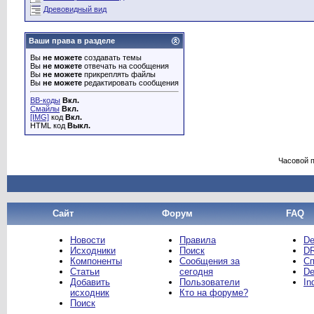
Древовидный вид
Ваши права в разделе
Вы
не можете
создавать темы
Вы
не можете
отвечать на сообщения
Вы
не можете
прикреплять файлы
Вы
не можете
редактировать сообщения
BB-коды
Вкл.
Смайлы
Вкл.
[IMG]
код
Вкл.
HTML код
Выкл.
Часовой 
Сайт
Форум
FAQ
Новости
Правила
De
Исходники
Поиск
DR
Компоненты
Сообщения за
Сп
Статьи
сегодня
De
Добавить
Пользователи
In
исходник
Кто на форуме?
Поиск