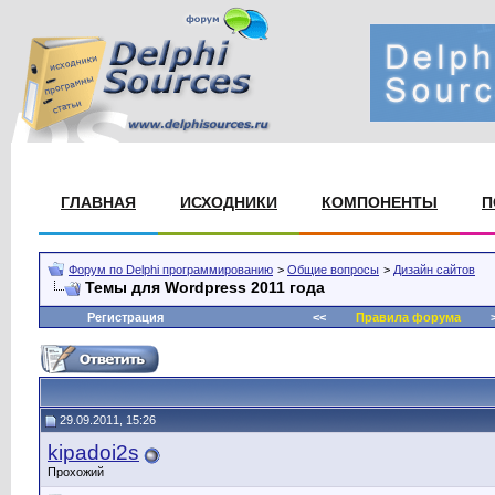
ГЛАВНАЯ
ИСХОДНИКИ
КОМПОНЕНТЫ
П
Форум по Delphi программированию
>
Общие вопросы
>
Дизайн сайтов
Темы для Wordpress 2011 года
Регистрация
<<
Правила форума
>
29.09.2011, 15:26
kipadoi2s
Прохожий