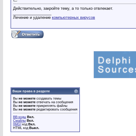
Действительно, закройте тему, а то только отвлекает.
__________________
Лечение и удаление
компьютерных вирусов
Ваши права в разделе
Вы
не можете
создавать темы
Вы
не можете
отвечать на сообщения
Вы
не можете
прикреплять файлы
Вы
не можете
редактировать сообщения
BB-коды
Вкл.
Смайлы
Вкл.
[IMG]
код
Вкл.
HTML код
Выкл.