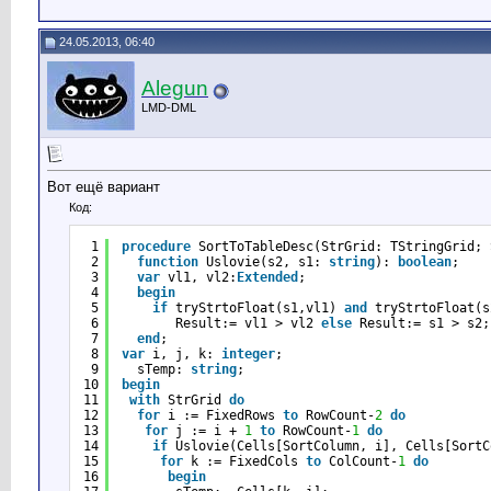
24.05.2013, 06:40
Alegun
LMD-DML
Вот ещё вариант
Код:
1
procedure
SortToTableDesc(StrGrid: TStringGrid; 
2
function
Uslovie(s2, s1: 
string
): 
boolean
;
3
var
vl1, vl2:
Extended
;
4
begin
5
if
tryStrtoFloat(s1,vl1) 
and
tryStrtoFloat(s
6
Result:= vl1 > vl2 
else
Result:= s1 > s2;
7
end
;
8
var
i, j, k: 
integer
;
9
sTemp: 
string
;
10
begin
11
with
StrGrid 
do
12
for
i := FixedRows 
to
RowCount-
2
do
13
for
j := i + 
1
to
RowCount-
1
do
14
if
Uslovie(Cells[SortColumn, i], Cells[SortC
15
for
k := FixedCols 
to
ColCount-
1
do
16
begin