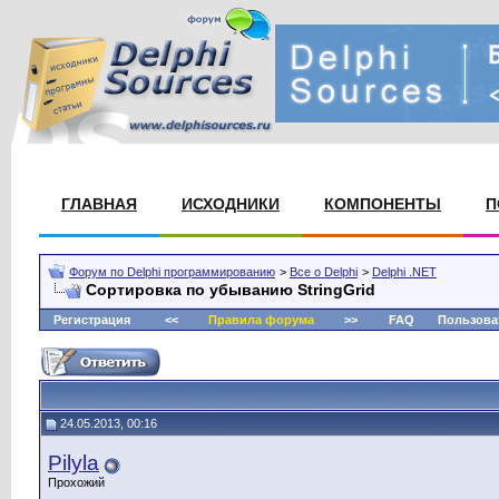
ГЛАВНАЯ
ИСХОДНИКИ
КОМПОНЕНТЫ
П
Форум по Delphi программированию
>
Все о Delphi
>
Delphi .NET
Сортировка по убыванию StringGrid
Регистрация
<<
Правила форума
>>
FAQ
Пользова
24.05.2013, 00:16
Pilyla
Прохожий