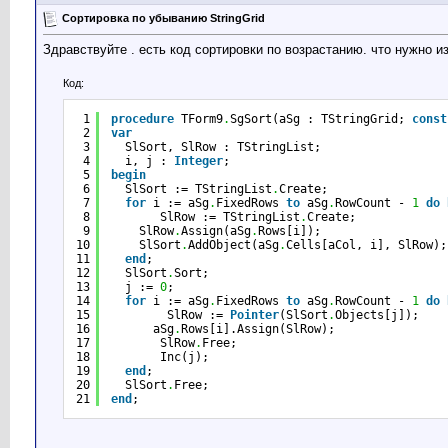
Сортировка по убыванию StringGrid
Здравствуйте . есть код сортировки по возрастанию. что нужно 
Код:
1
procedure
TForm9
.
SgSort(aSg : TStringGrid; 
const
2
var
3
SlSort, SlRow : TStringList;
4
i, j : 
Integer
;
5
begin
6
SlSort := TStringList
.
Create;
7
for
i := aSg
.
FixedRows 
to
aSg
.
RowCount - 
1
do
8
SlRow := TStringList
.
Create;
9
SlRow
.
Assign(aSg
.
Rows[i]);
10
SlSort
.
AddObject(aSg
.
Cells[aCol, i], SlRow);
11
end
;
12
SlSort
.
Sort;
13
j := 
0
;
14
for
i := aSg
.
FixedRows 
to
aSg
.
RowCount - 
1
do
15
SlRow := 
Pointer
(SlSort
.
Objects[j]);
16
aSg
.
Rows[i].Assign(SlRow);
17
SlRow
.
Free;
18
Inc(j);
19
end
;
20
SlSort
.
Free;
21
end
;