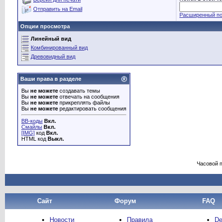
Отправить на Email
Расширенный по
Опции просмотра
Линейный вид
Комбинированный вид
Древовидный вид
Ваши права в разделе
Вы
не можете
создавать темы
Вы
не можете
отвечать на сообщения
Вы
не можете
прикреплять файлы
Вы
не можете
редактировать сообщения
BB-коды
Вкл.
Смайлы
Вкл.
[IMG]
код
Вкл.
HTML код
Выкл.
Часовой 
Сайт
Форум
FAQ
Новости
Правила
De