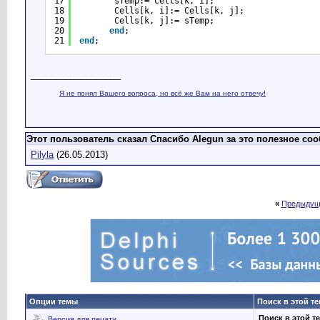
17
sTemp:= Cells[k, i];
18
Cells[k, i]:= Cells[k, j];
19
Cells[k, j]:= sTemp;
20
end
;
21
end
;
__________________
Я не понял Вашего вопроса, но всё же Вам на него отвечу!
Этот пользователь сказал Спасибо Alegun за это полезное со
Pilyla
(26.05.2013)
«
Предыдущ
Опции темы
Поиск в этой т
Поиск в этой т
Версия для печати