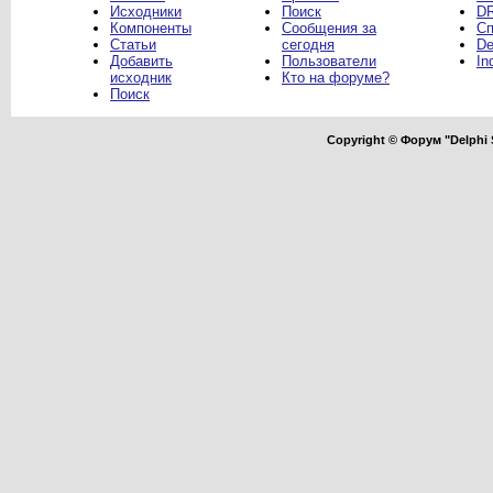
Исходники
Поиск
DR
Компоненты
Сообщения за
Сп
Статьи
сегодня
De
Добавить
Пользователи
In
исходник
Кто на форуме?
Поиск
Copyright © Форум "Delphi