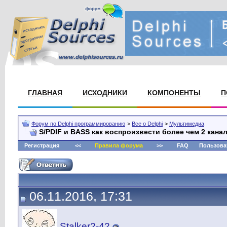
ГЛАВНАЯ
ИСХОДНИКИ
КОМПОНЕНТЫ
П
Форум по Delphi программированию
>
Все о Delphi
>
Мультимедиа
S/PDIF и BASS как воспроизвести более чем 2 кана
Регистрация
<<
Правила форума
>>
FAQ
Пользова
06.11.2016, 17:31
Stalker2-42