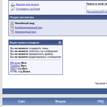
Поиск в этой т
Версия для печати
Отправить на Email
Расширенный по
Опции просмотра
Линейный вид
Комбинированный вид
Древовидный вид
Ваши права в разделе
Вы
не можете
создавать темы
Вы
не можете
отвечать на сообщения
Вы
не можете
прикреплять файлы
Вы
не можете
редактировать сообщения
BB-коды
Вкл.
Смайлы
Вкл.
[IMG]
код
Вкл.
HTML код
Выкл.
Часовой 
Сайт
Форум
FAQ