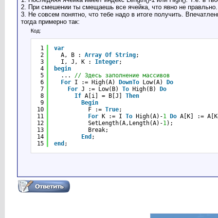
2. При смешении ты смещаешь все ячейка, что явно не правльно.
3. Не совсем понятно, что тебе надо в итоге получить. Впечатлен
тогда примерно так:
Код:
1
var
2
A, B : 
Array
Of
String
;
3
I, J, K : 
Integer
;
4
begin
5
... 
// Здесь заполнение массивов
6
For
I := High(A) 
DownTo
Low(A) 
Do
7
For
J := Low(B) 
To
High(B) 
Do
8
If
A[i] = B[J] 
Then
9
Begin
10
F := 
True
;
11
For
K := I 
To
High(A)-
1
Do
A[K] := A[K
12
SetLength(A,Length(A)-
1
);
13
Break;
14
End
;
15
end
;