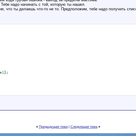
 Тебе надо начинать с той, которую ты нашел.
ие, что ты делаешь что-то не то. Предположим, тебе надо получить списо
+
1
];
«
Предыдущая тема
|
Следующая тема
»