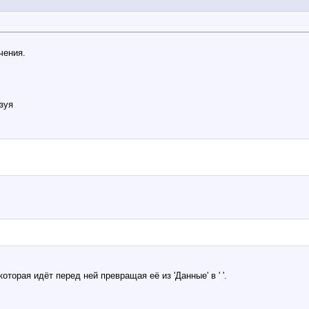
чения.
зуя
торая идёт перед ней превращая её из 'Данные' в ' '.