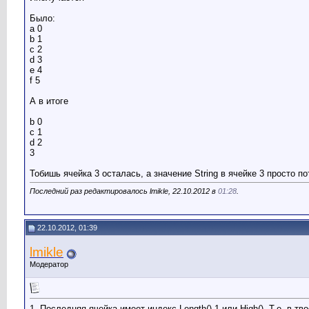
Было:
a 0
b 1
c 2
d 3
e 4
f 5
А в итоге
b 0
c 1
d 2
3
Тобишь ячейка 3 осталась, а значение String в ячейке 3 просто п
Последний раз редактировалось lmikle, 22.10.2012 в
01:28
.
22.10.2012, 01:39
lmikle
Модератор
1. Последняя ячейка имеет индекс Length()-1 или High(). Т.е. в т