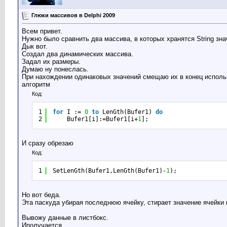
Глюки массивов в Delphi 2009
Всем привет.
Нужно было сравнить два массива, в которых хранятся String зна
Дык вот.
Создал два динамических массива.
Задал их размеры.
Думаю ну понеслась.
При нахождении одинаковых значений смещаю их в конец исполь
алгоритм
Код:
1
for
I := 
0
to
LenGth(Bufer1) 
do
2
Bufer1[i]:=Bufer1[i+
1
];
И сразу обрезаю
Код:
1
SetLenGth(Bufer1,LenGth(Bufer1)-
1
);
Но вот беда.
Эта паскуда убирая последнюю ячейку, стирает значение ячейки ко
Вывожу данные в листбокс.
Иполучается