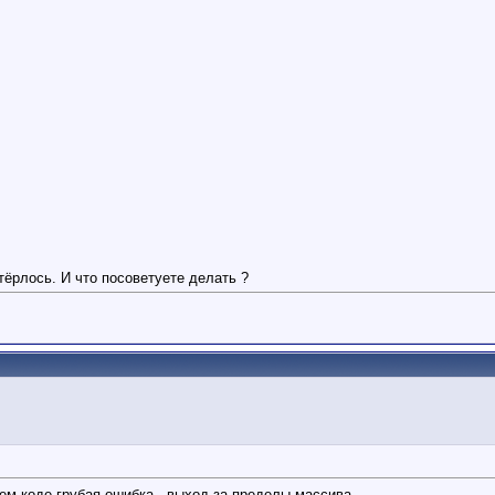
отёрлось. И что посоветуете делать ?
воем коде грубая ошибка - выход за пределы массива.