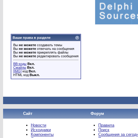
Ваши права в разделе
Вы
не можете
создавать темы
Вы
не можете
отвечать на сообщения
Вы
не можете
прикреплять файлы
Вы
не можете
редактировать сообщения
BB-коды
Вкл.
Смайлы
Вкл.
[IMG]
код
Вкл.
HTML код
Выкл.
Сайт
Форум
Новости
Правила
Исходники
Поиск
Компоненты
Сообщения за сегод