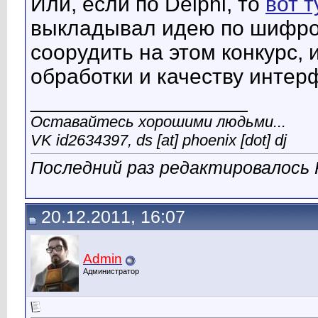
Или, если по Delphi, то
вот т
выкладывал идею по шифр
соорудить на этом конкурс, 
обработки и качеству инте
__________________
Оставайтесь хорошими людьми...
VK id2634397, ds [at] phoenix [dot] dj
Последний раз редактировалось P
20.12.2011, 16:07
Admin
Администратор