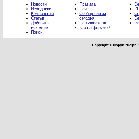
Новости
Правила
De
Исходники
Поиск
DR
Компоненты
Сообщения за
Сп
Статьи
сегодня
De
Добавить
Пользователи
In
исходник
Кто на форуме?
Поиск
Copyright © Форум "Delphi