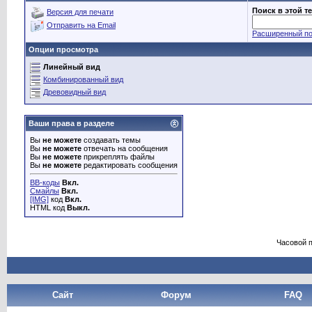
Поиск в этой т
Версия для печати
Отправить на Email
Расширенный по
Опции просмотра
Линейный вид
Комбинированный вид
Древовидный вид
Ваши права в разделе
Вы
не можете
создавать темы
Вы
не можете
отвечать на сообщения
Вы
не можете
прикреплять файлы
Вы
не можете
редактировать сообщения
BB-коды
Вкл.
Смайлы
Вкл.
[IMG]
код
Вкл.
HTML код
Выкл.
Часовой 
Сайт
Форум
FAQ