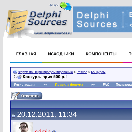
ГЛАВНАЯ
ИСХОДНИКИ
КОМПОНЕНТЫ
П
Форум по Delphi программированию
>
Разное
>
Конкурсы
Конкурс: приз 500 р.!
Регистрация
<<
Правила форума
>>
FAQ
Пользова
20.12.2011, 11:34
Admin