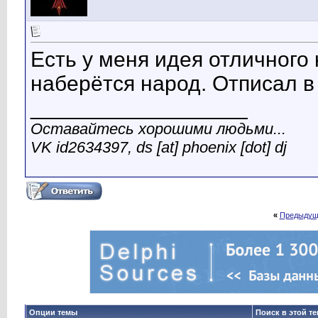
Есть у меня идея отличного к
наберётся народ. Отписал в 
__________________
Оставайтесь хорошими людьми...
VK id2634397, ds [at] phoenix [dot] dj
«
Предыдущ
Опции темы
Поиск в этой т