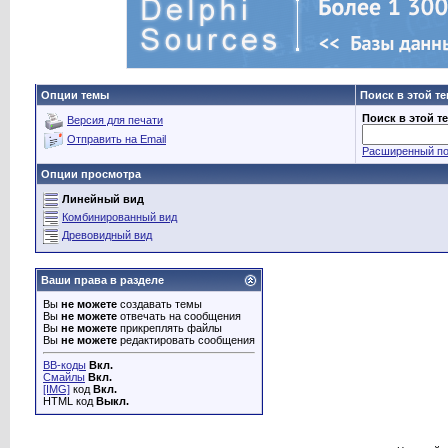
Опции темы
Поиск в этой т
Поиск в этой т
Версия для печати
Отправить на Email
Расширенный по
Опции просмотра
Линейный вид
Комбинированный вид
Древовидный вид
Ваши права в разделе
Вы
не можете
создавать темы
Вы
не можете
отвечать на сообщения
Вы
не можете
прикреплять файлы
Вы
не можете
редактировать сообщения
BB-коды
Вкл.
Смайлы
Вкл.
[IMG]
код
Вкл.
HTML код
Выкл.