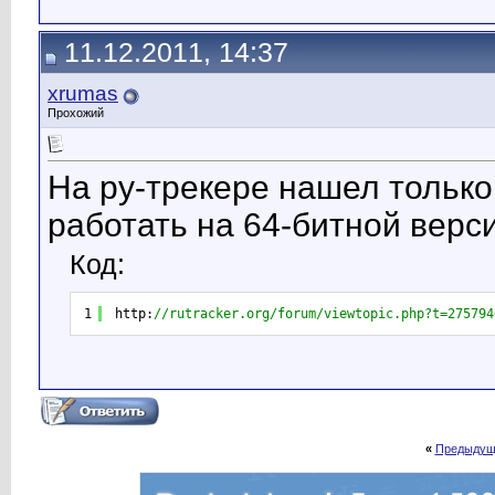
11.12.2011, 14:37
xrumas
Прохожий
На ру-трекере нашел только
работать на 64-битной верс
Код:
1
http:
//rutracker.org/forum/viewtopic.php?t=275794
«
Предыдущ