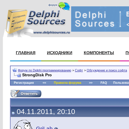
ГЛАВНАЯ
ИСХОДНИКИ
КОМПОНЕНТЫ
П
Форум по Delphi программированию
>
Софт
>
Обсуждение и поиск софта
StrongDisk Pro
Регистрация
<<
Правила форума
>>
FAQ
Пользова
04.11.2011, 20:10
GriLab