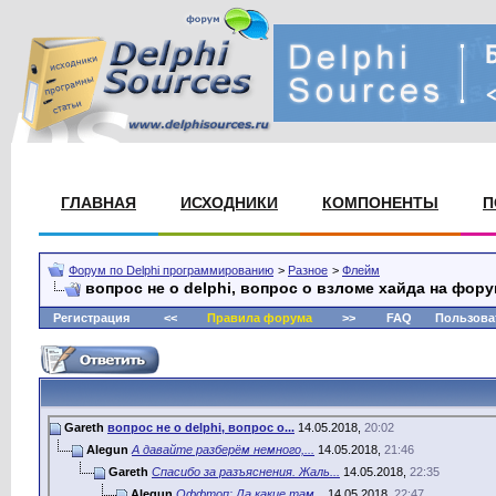
ГЛАВНАЯ
ИСХОДНИКИ
КОМПОНЕНТЫ
П
Форум по Delphi программированию
>
Разное
>
Флейм
вопрос не о delphi, вопрос о взломе хайда на фор
Регистрация
<<
Правила форума
>>
FAQ
Пользова
Gareth
вопрос не о delphi, вопрос о...
14.05.2018,
20:02
Alegun
А давайте разберём немного,...
14.05.2018,
21:46
Gareth
Спасибо за разъяснения. Жаль...
14.05.2018,
22:35
Alegun
Оффтоп: Да какие там...
14.05.2018,
22:47