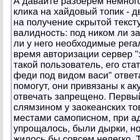
А давайте разберём немного
клика на хайдовый топик - д
на получение скрытой тексту
валидность: под ником ли за
ли у него необходимые регал
время авторизации сервер "з
такой пользователь, его стат
феди под видом васи" ответа
помогут, они привязаны к ак
отвечать запрещено. Первы
слямзином у заокеанских то
местами самописном, при а
упрощалось, были дырки, н
жилось бы совсем нелегко. Т