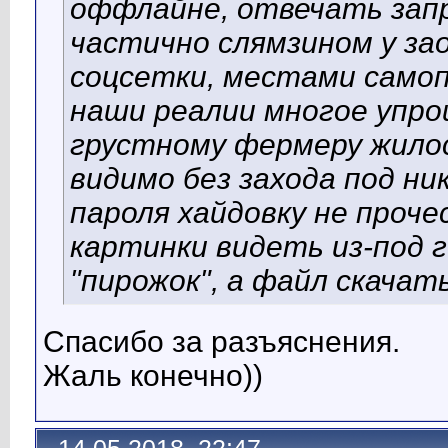
оффлайне, отвечать зап
частично слямзином у за
соцсетки, местами самоп
наши реалии многое упрощ
грустному фермеру жилось
видимо без захода под ни
пароля хайдовку не проче
картинки видеть из-под 
"пирожок", а файл скачат
Спасибо за разъяснения.
Жаль конечно))