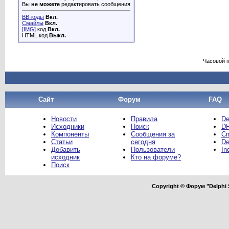
Вы
не можете
редактировать сообщения
BB-коды
Вкл.
Смайлы
Вкл.
[IMG]
код
Вкл.
HTML код
Выкл.
Часовой 
Сайт
Форум
FAQ
Новости
Правила
De
Исходники
Поиск
DR
Компоненты
Сообщения за
Сп
Статьи
сегодня
De
Добавить
Пользователи
In
исходник
Кто на форуме?
Поиск
Copyright © Форум "Delphi