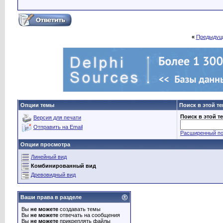
«
Предыдущ
Опции темы
Поиск в этой т
Поиск в этой т
Версия для печати
Отправить на Email
Расширенный по
Опции просмотра
Линейный вид
Комбинированный вид
Древовидный вид
Ваши права в разделе
Вы
не можете
создавать темы
Вы
не можете
отвечать на сообщения
Вы
не можете
прикреплять файлы