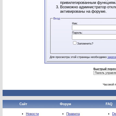
привилегированным функциям
Возможно администратор отклю
активированы на форуме.
Вход
Ник:
Пароль:
Запомнить?
Для просмотра этой страницы необходимо
зарег
Быстрый перех
Часовой 
Сайт
Форум
FAQ
Новости
Правила
De