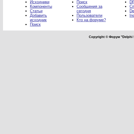
Исходники
Поиск
DR
Компоненты
Сообщения за
Сп
Статьи
сегодня
De
Добавить
Пользователи
In
исходник
Кто на форуме?
Поиск
Copyright © Форум "Delphi