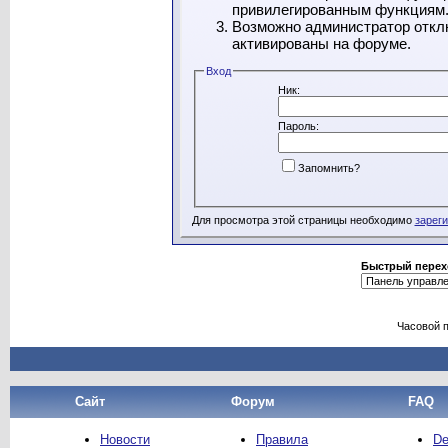
привилегированным функциям
Возможно администратор отклю
активированы на форуме.
Вход
Ник:
Пароль:
Запомнить?
Для просмотра этой страницы необходимо
зарег
Быстрый перех
Часовой 
Сайт
Форум
FAQ
Новости
Правила
De