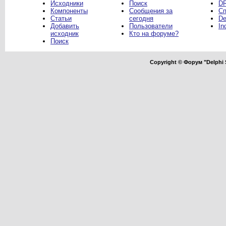
Исходники
Поиск
DR
Компоненты
Сообщения за
Сп
Статьи
сегодня
De
Добавить
Пользователи
In
исходник
Кто на форуме?
Поиск
Copyright © Форум "Delphi