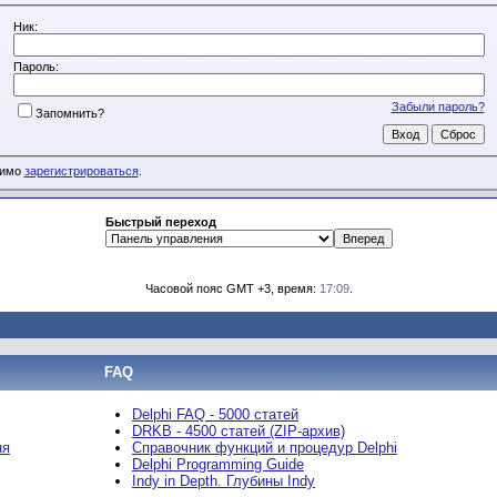
Ник:
Пароль:
Забыли пароль?
Запомнить?
димо
зарегистрироваться
.
Быстрый переход
Часовой пояс GMT +3, время:
17:09
.
FAQ
Delphi FAQ - 5000 статей
DRKB - 4500 статей (ZIP-архив)
ня
Справочник функций и процедур Delphi
Delphi Programming Guide
Indy in Depth. Глубины Indy