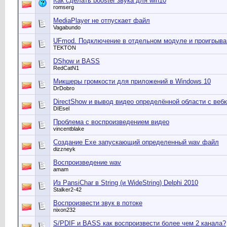
Как сделать booster звука для win10
romserg
MediaPlayer не отпускает файл
Vagabundo
UFmod. Подключение в отдельном модуле и проигрыва
TEKTON
DShow и BASS
RedCatN1
Микшеры громкости для приложений в Windows 10
DrDobro
DirectShow и вывод видео определённой области с веб
DIEsel
Проблема с воспроизведением видео
vincentblake
Создание Exe запускающий определенный wav файл
dizzneyk
Воспроизведение wav
amam
Из PansiChar в String (и WideString) Delphi 2010
Stalker2-42
Воспроизвести звук в потоке
nixon232
S/PDIF и BASS как воспроизвести более чем 2 канала?