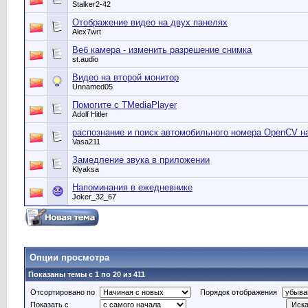
Stalker2-42
Отображение видео на двух панелях
Alex7wrt
Веб камера - изменить разрешение снимка
st.audio
Видео на второй монитор
Unnamed05
Помогите с TMediaPlayer
Adolf Hitler
распознание и поиск автомобильного номера OpenCV н
Vasa211
Замедление звука в приложении
Klyaksa
Напоминания в ежедневнике
Joker_32_67
Опции просмотра
Показаны темы с 1 по 20 из 411
Отсортировано по
Порядок отображения
Показать с