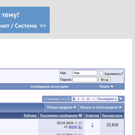
Ник
Запомнить?
Пароль
Сообщения за сегодня
Поиск
Страница 1 из 21
1
2
3
11
>
Последняя
»
Опции раздела
Искать в этом разделе
Рейтинг
Последнее сообщение
Ответов
Просмотров
05.04.2024
11:39
1
23,919
от
Admin