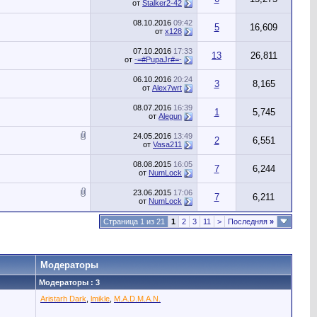
от
Stalker2-42
08.10.2016
09:42
5
16,609
от
x128
07.10.2016
17:33
13
26,811
от
-=#PupaJr#=-
06.10.2016
20:24
3
8,165
от
Alex7wrt
08.07.2016
16:39
1
5,745
от
Alegun
24.05.2016
13:49
2
6,551
от
Vasa211
08.08.2015
16:05
7
6,244
от
NumLock
23.06.2015
17:06
7
6,211
от
NumLock
Страница 1 из 21
1
2
3
11
>
Последняя
»
Модераторы
Модераторы : 3
Aristarh Dark
,
lmikle
,
M.A.D.M.A.N.