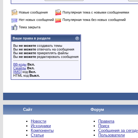
Новые сообщения
Популярная тема с новыми сообщениями
Нет новых сообщений
Популярная тема без новых сообщений
Тема закрыта
Ваши права в разделе
Вы
не можете
создавать темы
Вы
не можете
отвечать на сообщения
Вы
не можете
прикреплять файлы
Вы
не можете
редактировать сообщения
BB-коды
Вкл.
Смайлы
Вкл.
[IMG]
код
Вкл.
HTML код
Выкл.
Сайт
Форум
Новости
Правила
Исходники
Поиск
Компоненты
Сообщения за сегод
Статьи
Пользователи