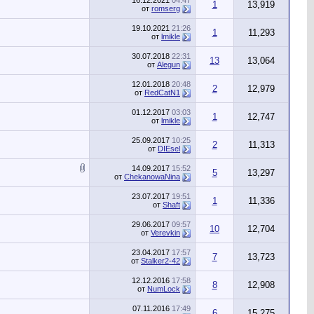
16.12.2021
04:47
1
13,919
от
romserg
19.10.2021
21:26
1
11,293
от
lmikle
30.07.2018
22:31
13
13,064
от
Alegun
12.01.2018
20:48
2
12,979
от
RedCatN1
01.12.2017
03:03
1
12,747
от
lmikle
25.09.2017
10:25
2
11,313
от
DIEsel
14.09.2017
15:52
5
13,297
от
ChekanowaNina
23.07.2017
19:51
1
11,336
от
Shaft
29.06.2017
09:57
10
12,704
от
Verevkin
23.04.2017
17:57
7
13,723
от
Stalker2-42
12.12.2016
17:58
8
12,908
от
NumLock
07.11.2016
17:49
6
15,275