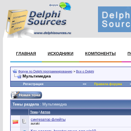
ГЛАВНАЯ
ИСХОДНИКИ
КОМПОНЕНТЫ
П
Форум по Delphi программированию
>
Все о Delphi
Мультимедиа
Регистрация
<<
Правила форума
>
Темы раздела
: Мультимедиа
Тема
/
Автор
синтезатор флейты
auraki