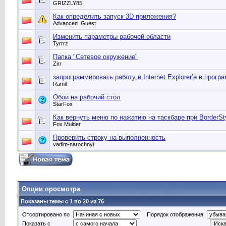
GRIZZLY85
Как определить запуск 3D приложения?
Advanced_Guest
Изменить параметры рабочей области
Tyrrrz
Папка "Сетевое окружение"
Zirr
запрограммировать работу в Internet Explorer’е в прогр
Ramil
Обои на рабочий стол
StarFox
Как вернуть меню по нажатию на таскбаре при BorderSt
Fox Mulder
Проверить строку на выполненность
vadim-narochnyi
Опции просмотра
Показаны темы с 1 по 20 из 76
Отсортировано по
Порядок отображения
Показать с