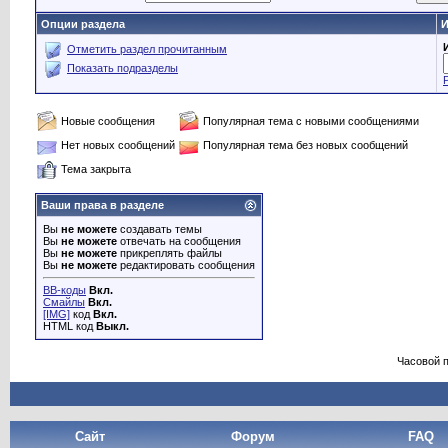
Опции раздела
И
Отметить раздел прочитанным
Показать подразделы
Новые сообщения
Популярная тема с новыми сообщениями
Нет новых сообщений
Популярная тема без новых сообщений
Тема закрыта
Ваши права в разделе
Вы
не можете
создавать темы
Вы
не можете
отвечать на сообщения
Вы
не можете
прикреплять файлы
Вы
не можете
редактировать сообщения
BB-коды
Вкл.
Смайлы
Вкл.
[IMG]
код
Вкл.
HTML код
Выкл.
Часовой 
Сайт
Форум
FAQ