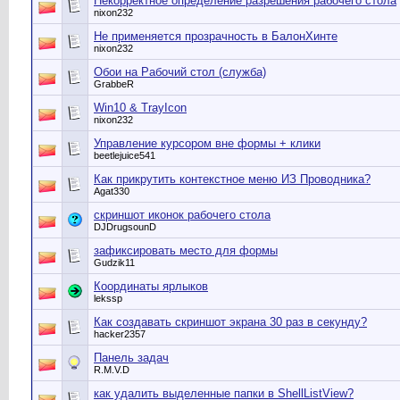
Некорректное определение разрешения рабочего стола
nixon232
Не применяется прозрачность в БалонХинте
nixon232
Обои на Рабочий стол (служба)
GrabbeR
Win10 & TrayIcon
nixon232
Управление курсором вне формы + клики
beetlejuice541
Как прикрутить контекстное меню ИЗ Проводника?
Agat330
скриншот иконок рабочего стола
DJDrugsounD
зафиксировать место для формы
Gudzik11
Координаты ярлыков
lekssp
Как создавать скриншот экрана 30 раз в секунду?
hacker2357
Панель задач
R.M.V.D
как удалить выделенные папки в ShellListView?