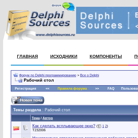
ГЛАВНАЯ
ИСХОДНИКИ
КОМПОНЕНТЫ
П
Форум по Delphi программированию
>
Все о Delphi
Рабочий стол
Регистрация
<<
Правила форума
>>
FAQ
Пользова
Темы раздела
: Рабочий стол
Тема
/
Автор
Как сделать всплывающее окно?
(
1
2
)
T232006