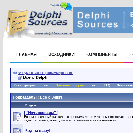
ГЛАВНАЯ
ИСХОДНИКИ
КОМПОНЕНТЫ
П
Форум по Delphi программированию
Все о Delphi
Регистрация
<<
Правила форума
>>
FAQ
Пользова
Подразделы
: Все о Delphi
Раздел
[ "Начинающим" ]
Вспомогательный раздел для программистов у которых возникают во
задач, а также для тех у кого есть желание помочь новичкам
Код на шару!